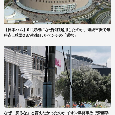
【日本ハム】9回好機になぜ代打起用したのか、連続三振で無
得点...球団OBが指摘したベンチの「選択」
なぜ「戻るな」と言えなかったのか イオン爆発事故で斎藤幸