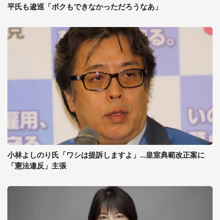
平氏も逡巡「ボクもできなかっただろうなあ」
小林よしのり氏「ワシは提訴しますよ」...皇室典範改正案に
「憲法違反」主張