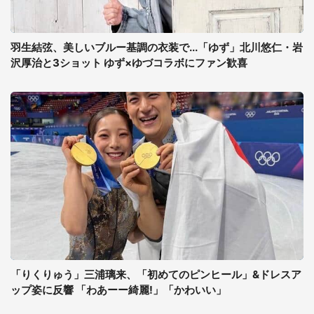
羽生結弦、美しいブルー基調の衣装で...「ゆず」北川悠仁・岩
沢厚治と3ショット ゆず×ゆづコラボにファン歓喜
「りくりゅう」三浦璃来、「初めてのピンヒール」&ドレスア
ップ姿に反響 「わあーー綺麗!」「かわいい」