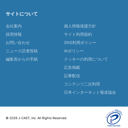
サイトについて
会社案内
個人情報保護方針
採用情報
サイト利用規約
お問い合わせ
SNS利用ポリシー
ニュース読者投稿
AIポリシー
編集長からの手紙
クッキーの利用について
広告掲載
記事配信
コンテンツ二次利用
日本インターネット報道協会
© 2026 J-CAST, Inc. All Rights Reserved.