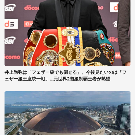
井上尚弥は「フェザー級でも倒せる」、今後見たいのは「フ
ェザー級王座統一戦」...元世界2階級制覇王者が熱望