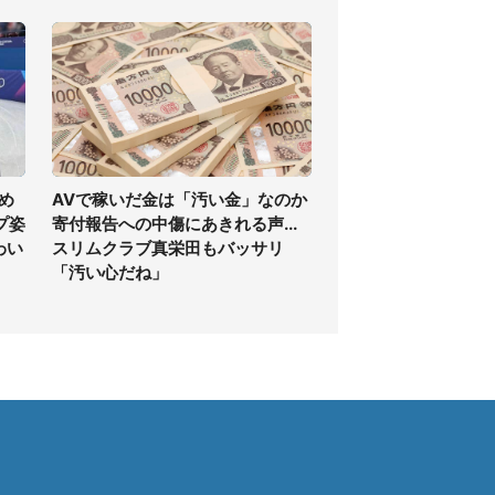
め
AVで稼いだ金は「汚い金」なのか
プ姿
寄付報告への中傷にあきれる声...
わい
スリムクラブ真栄田もバッサリ
「汚い心だね」