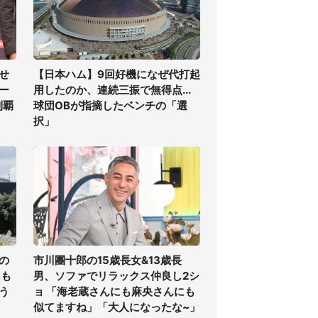
せ
【日本ハム】9回好機になぜ代打起
ー
用したのか、連続三振で無得点...
制覇
球団OBが指摘したベンチの「選
択」
の
市川團十郎の15歳長女&13歳長
氏も
男、ソファでリラックス仲良し2シ
う
ョ 「海老蔵さんにも麻央さんにも
似てますね」「大人になったな~」