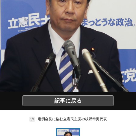
記事に戻る
定例会見に臨む立憲民主党の枝野幸男代表
1/1