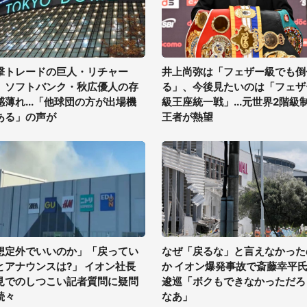
撃トレードの巨人・リチャー
井上尚弥は「フェザー級でも倒
、ソフトバンク・秋広優人の存
る」、今後見たいのは「フェザ
感薄れ...「他球団の方が出場機
級王座統一戦」...元世界2階級
ある」の声が
王者が熱望
想定外でいいのか」「戻ってい
なぜ「戻るな」と言えなかった
とアナウンスは?」 イオン社長
か イオン爆発事故で斎藤幸平
見でのしつこい記者質問に疑問
逡巡「ボクもできなかっただろ
続々
なあ」