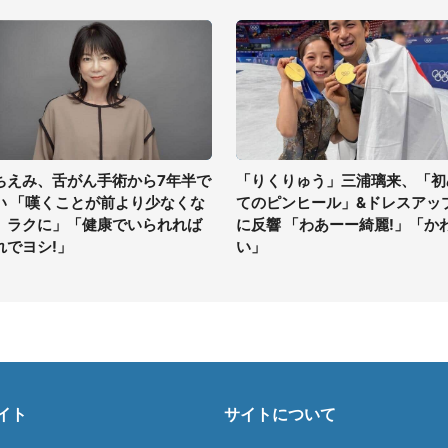
ちえみ、舌がん手術から7年半で
「りくりゅう」三浦璃来、「初
い 「嘆くことが前より少なくな
てのピンヒール」&ドレスアッ
、ラクに」「健康でいられれば
に反響 「わあーー綺麗!」「か
れでヨシ!」
い」
イト
サイトについて