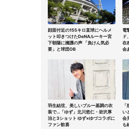
顔面付近の155キロ直球にヘルメ
電
ット叩きつけたDeNAルーキー宮
ド
下朝陽に擁護の声 「負けん気必
在
要」と球団OB
会
羽生結弦、美しいブルー基調の衣
「
装で...「ゆず」北川悠仁・岩沢厚
い
治と3ショット ゆず×ゆづコラボに
会
ファン歓喜
も