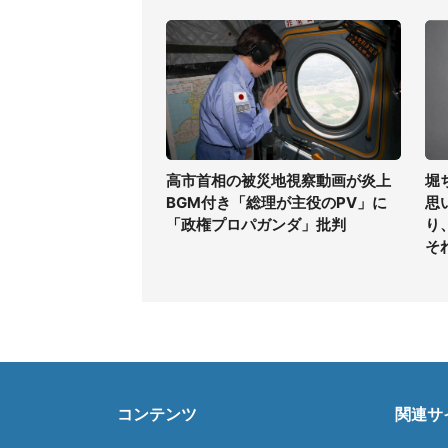
高市首相の被災地視察動画が炎上
堀
BGM付き「総理が主役のPV」に
思
「政権プロパガンダ」批判
り
そ
コンテンツ
関連サ