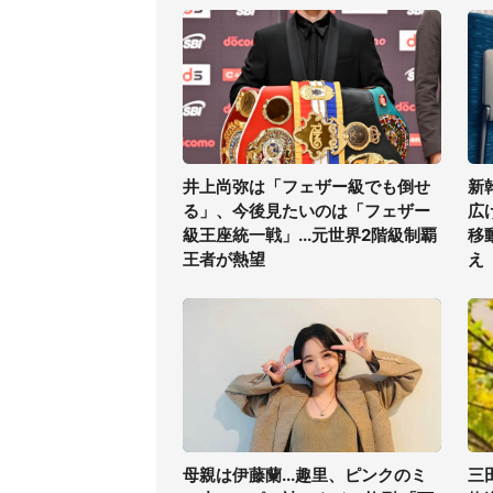
井上尚弥は「フェザー級でも倒せ
新
る」、今後見たいのは「フェザー
広
級王座統一戦」...元世界2階級制覇
移
王者が熱望
え
母親は伊藤蘭...趣里、ピンクのミ
三