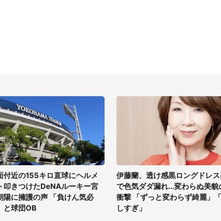
面付近の155キロ直球にヘルメ
伊藤蘭、透け感黒ロングドレス
ト叩きつけたDeNAルーキー宮
で色気ダダ漏れ...変わらぬ美貌
朝陽に擁護の声 「負けん気必
衝撃 「ずっと変わらず綺麗」
」と球団OB
しすぎ」