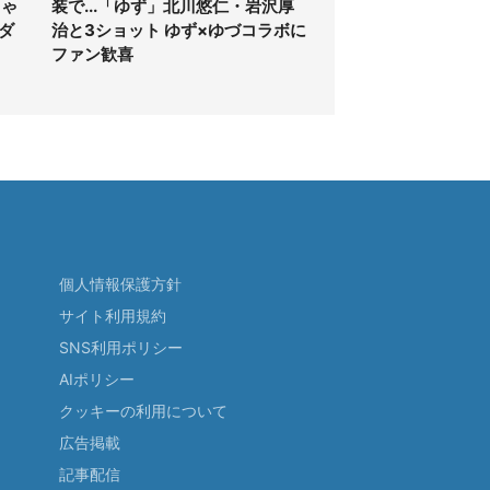
ちゃ
装で...「ゆず」北川悠仁・岩沢厚
ダ
治と3ショット ゆず×ゆづコラボに
ファン歓喜
個人情報保護方針
サイト利用規約
SNS利用ポリシー
AIポリシー
クッキーの利用について
広告掲載
記事配信