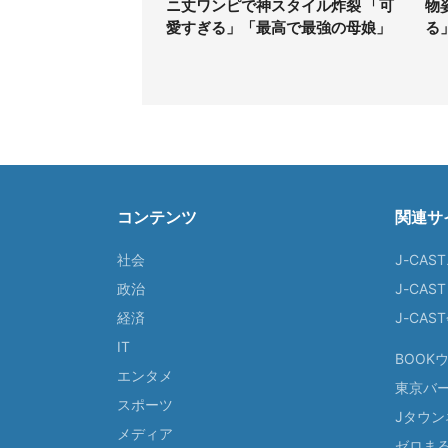
ニ丈ワンピで神スタイル炸裂 「可
物
愛すぎる」「最高で最強の母娘」
る
コンテンツ
関連サ
社会
J-CAS
政治
J-CAS
経済
J-CA
IT
BOOK
エンタメ
東京バ
スポーツ
Jタウン
メディア
ゼロま