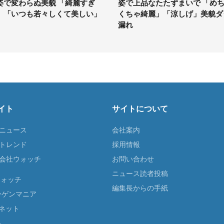
姿で変わらぬ美貌 「綺麗すぎ
姿で上品なたたずまいで 「め
」「いつも若々しくて美しい」
くちゃ綺麗」「涼しげ」美貌ダ
漏れ
イト
サイトについて
Tニュース
会社案内
Tトレンド
採用情報
ST会社ウォッチ
お問い合わせ
ニュース読者投稿
ウォッチ
編集長からの手紙
ーゲンマニア
ネット
る