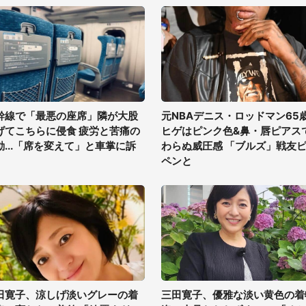
幹線で「最悪の座席」隣が大股
元NBAデニス・ロッドマン65
げてこちらに侵食 疲労と苦痛の
ヒゲはピンク色&鼻・唇ピアス
動...「席を変えて」と車掌に訴
わらぬ威圧感 「ブルズ」戦友
ペンと
田寛子、涼しげ淡いグレーの着
三田寛子、優雅な淡い黄色の着