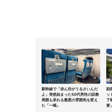
新幹線で「赤ん坊がうるさいんだ
顔
よ」突然始まった50代男性の説教
ッ
周囲も呆れる最悪の雰囲気を変え
下
た「一喝」
要