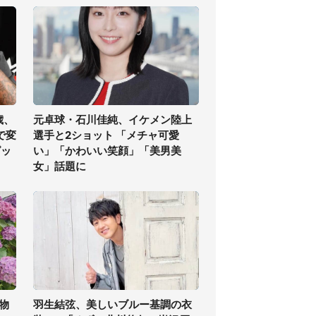
歳、
元卓球・石川佳純、イケメン陸上
で変
選手と2ショット 「メチャ可愛
ピッ
い」「かわいい笑顔」「美男美
女」話題に
物
羽生結弦、美しいブルー基調の衣