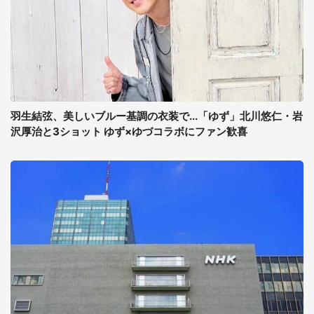
羽生結弦、美しいブルー基調の衣装で...「ゆず」北川悠仁・岩
沢厚治と3ショット ゆず×ゆづコラボにファン歓喜