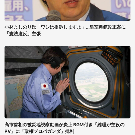
小林よしのり氏「ワシは提訴しますよ」...皇室典範改正案に
「憲法違反」主張
高市首相の被災地視察動画が炎上 BGM付き「総理が主役の
PV」に「政権プロパガンダ」批判