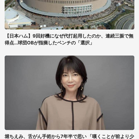
【日本ハム】9回好機になぜ代打起用したのか、連続三振で無
得点...球団OBが指摘したベンチの「選択」
堀ちえみ、舌がん手術から7年半で思い 「嘆くことが前より少