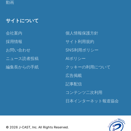
動画
サイトについて
会社案内
個人情報保護方針
採用情報
サイト利用規約
お問い合わせ
SNS利用ポリシー
ニュース読者投稿
AIポリシー
編集長からの手紙
クッキーの利用について
広告掲載
記事配信
コンテンツ二次利用
日本インターネット報道協会
© 2026 J-CAST, Inc. All Rights Reserved.