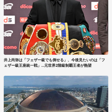
井上尚弥は「フェザー級でも倒せる」、今後見たいのは「フ
ェザー級王座統一戦」...元世界2階級制覇王者が熱望