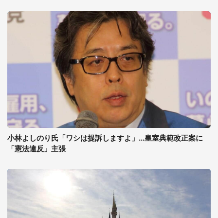
小林よしのり氏「ワシは提訴しますよ」...皇室典範改正案に
「憲法違反」主張