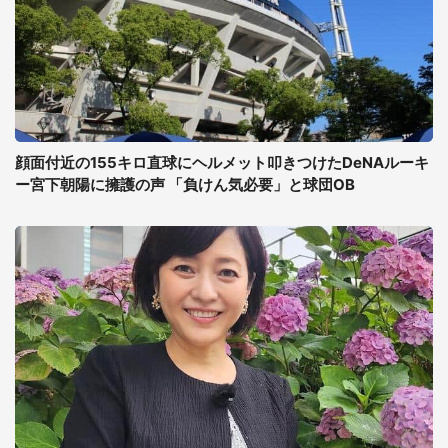
顔面付近の155キロ直球にヘルメット叩きつけたDeNAルーキ
ー宮下朝陽に擁護の声 「負けん気必要」と球団OB