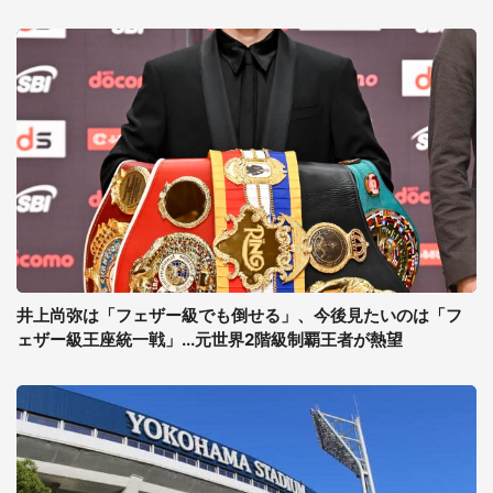
井上尚弥は「フェザー級でも倒せる」、今後見たいのは「フ
ェザー級王座統一戦」...元世界2階級制覇王者が熱望