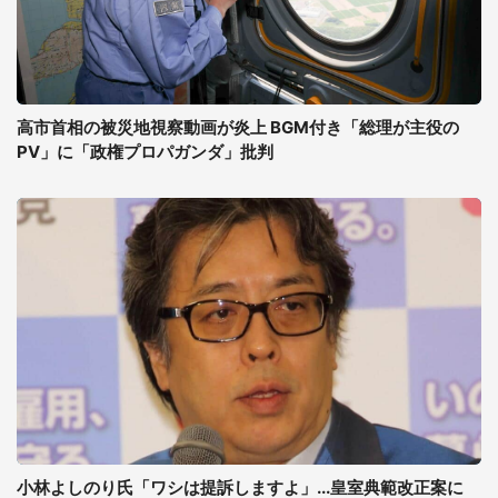
高市首相の被災地視察動画が炎上 BGM付き「総理が主役の
PV」に「政権プロパガンダ」批判
小林よしのり氏「ワシは提訴しますよ」...皇室典範改正案に