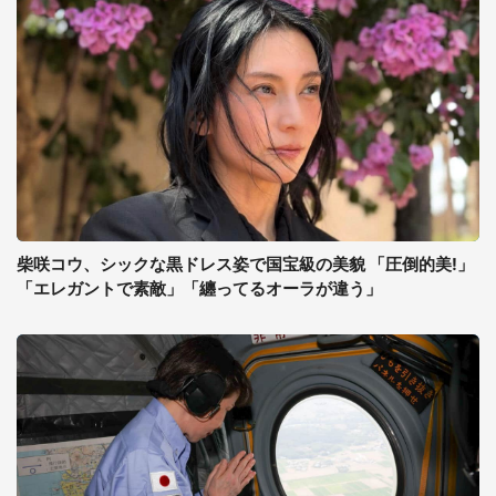
柴咲コウ、シックな黒ドレス姿で国宝級の美貌 「圧倒的美!」
「エレガントで素敵」「纏ってるオーラが違う」