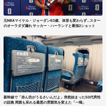
元NBAマイケル・ジョーダン63歳、体形も変わらず...スター
のオーラダダ漏れ サッカー・ハーランドと最強2ショット
新幹線で「赤ん坊がうるさいんだよ」突然始まった50代男性
の説教 周囲も呆れる最悪の雰囲気を変えた「一喝」