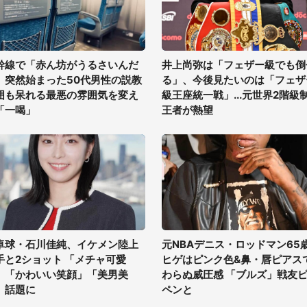
幹線で「赤ん坊がうるさいんだ
井上尚弥は「フェザー級でも倒
」突然始まった50代男性の説教
る」、今後見たいのは「フェザ
囲も呆れる最悪の雰囲気を変え
級王座統一戦」...元世界2階級
「一喝」
王者が熱望
卓球・石川佳純、イケメン陸上
元NBAデニス・ロッドマン65
手と2ショット 「メチャ可愛
ヒゲはピンク色&鼻・唇ピアス
」「かわいい笑顔」「美男美
わらぬ威圧感 「ブルズ」戦友
」話題に
ペンと