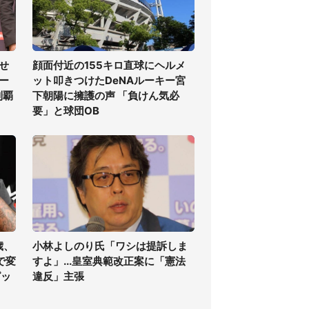
せ
顔面付近の155キロ直球にヘルメ
ー
ット叩きつけたDeNAルーキー宮
制覇
下朝陽に擁護の声 「負けん気必
要」と球団OB
歳、
小林よしのり氏「ワシは提訴しま
で変
すよ」...皇室典範改正案に「憲法
ピッ
違反」主張