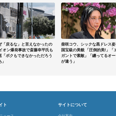
ぜ「戻るな」と言えなかったの
柴咲コウ、シックな黒ドレス姿
 イオン爆発事故で斎藤幸平氏も
国宝級の美貌 「圧倒的美!」「
巡「ボクもできなかっただろう
ガントで素敵」「纏ってるオー
あ」
が違う」
イト
サイトについて
Tニュース
会社案内