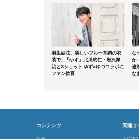
羽生結弦、美しいブルー基調の衣
な
装で...「ゆず」北川悠仁・岩沢厚
か
治と3ショット ゆず×ゆづコラボに
逡
ファン歓喜
な
コンテンツ
関連サ
社会
J-CAS