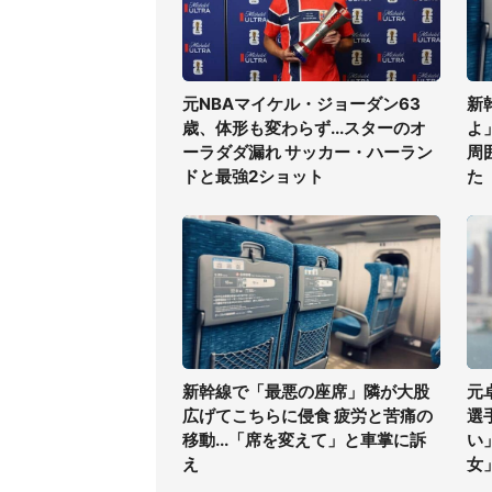
元NBAマイケル・ジョーダン63
新
歳、体形も変わらず...スターのオ
よ
ーラダダ漏れ サッカー・ハーラン
周
ドと最強2ショット
た
新幹線で「最悪の座席」隣が大股
元
広げてこちらに侵食 疲労と苦痛の
選
移動...「席を変えて」と車掌に訴
い
え
女