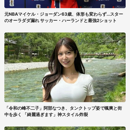
元NBAマイケル・ジョーダン63歳、体形も変わらず...スター
のオーラダダ漏れ サッカー・ハーランドと最強2ショット
「令和の峰不二子」阿部なつき、タンクトップ姿で颯爽と街
中を歩く 「綺麗過ぎます」神スタイル炸裂