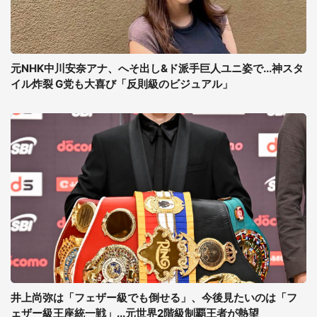
元NHK中川安奈アナ、へそ出し&ド派手巨人ユニ姿で...神スタ
イル炸裂 G党も大喜び「反則級のビジュアル」
井上尚弥は「フェザー級でも倒せる」、今後見たいのは「フ
ェザー級王座統一戦」...元世界2階級制覇王者が熱望