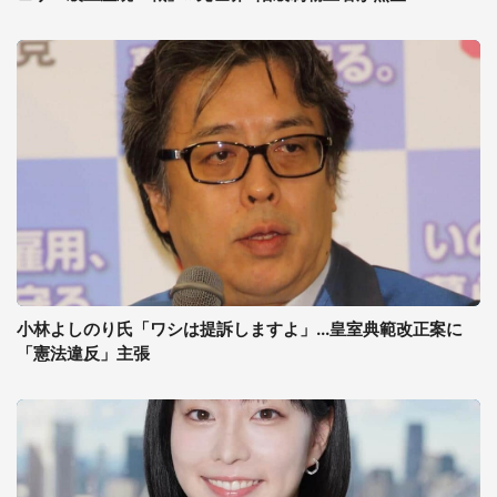
小林よしのり氏「ワシは提訴しますよ」...皇室典範改正案に
「憲法違反」主張