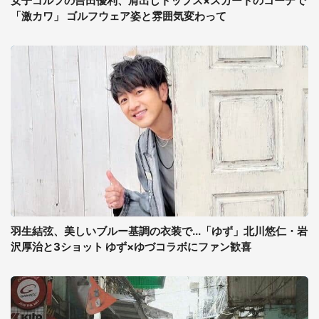
女子ゴルフの吉田優利、肩出しトップス×スカートのコーデで
「激カワ」 ゴルフウェア姿と雰囲気変わって
羽生結弦、美しいブルー基調の衣装で...「ゆず」北川悠仁・岩
沢厚治と3ショット ゆず×ゆづコラボにファン歓喜