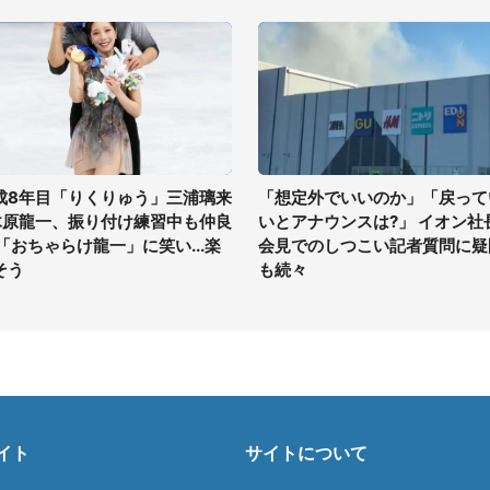
成8年目「りくりゅう」三浦璃来
「想定外でいいのか」「戻って
木原龍一、振り付け練習中も仲良
いとアナウンスは?」 イオン社
 「おちゃらけ龍一」に笑い...楽
会見でのしつこい記者質問に疑
そう
も続々
イト
サイトについて