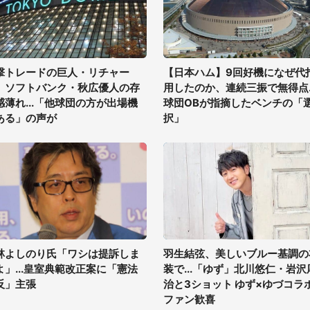
撃トレードの巨人・リチャー
【日本ハム】9回好機になぜ代
、ソフトバンク・秋広優人の存
用したのか、連続三振で無得点..
感薄れ...「他球団の方が出場機
球団OBが指摘したベンチの「
ある」の声が
択」
林よしのり氏「ワシは提訴しま
羽生結弦、美しいブルー基調の
よ」...皇室典範改正案に「憲法
装で...「ゆず」北川悠仁・岩沢
反」主張
治と3ショット ゆず×ゆづコラ
ファン歓喜