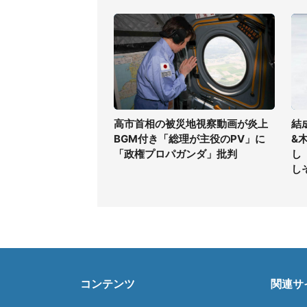
高市首相の被災地視察動画が炎上
結
BGM付き「総理が主役のPV」に
&
「政権プロパガンダ」批判
し
し
コンテンツ
関連サ