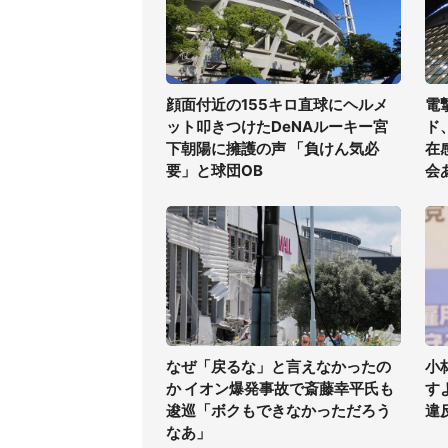
顔面付近の155キロ直球にヘルメ
電
ット叩きつけたDeNAルーキー宮
ド
下朝陽に擁護の声 「負けん気必
在
要」と球団OB
会
なぜ「戻るな」と言えなかったの
小
か イオン爆発事故で斎藤幸平氏も
す
逡巡「ボクもできなかっただろう
違
なあ」