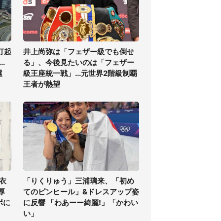
打起
井上尚弥は「フェザー級でも倒せ
.
る」、今後見たいのは「フェザー
選
級王座統一戦」...元世界2階級制覇
王者が熱望
衣
「りくりゅう」三浦璃来、「初め
厚
てのピンヒール」&ドレスアップ姿
ボに
に反響 「わあーー綺麗!」「かわい
い」