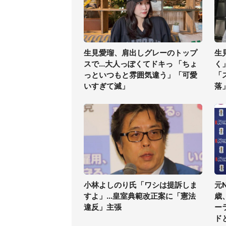
生見愛瑠、肩出しグレーのトップ
生
スで...大人っぽくてドキっ 「ちょ
く
っといつもと雰囲気違う」「可愛
「
いすぎて滅」
落
小林よしのり氏「ワシは提訴しま
元
すよ」...皇室典範改正案に「憲法
歳
違反」主張
ー
ド