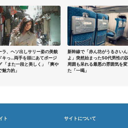
ーラ、ヘソ出しサリー姿の美貌
新幹線で「赤ん坊がうるさいん
ドキっ...両手を頭にあてポージ
よ」突然始まった50代男性の
グ 「また一段と美しく」「爽や
周囲も呆れる最悪の雰囲気を変
で魅力的」
た「一喝」
イト
サイトについて