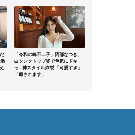
だ
「令和の峰不二子」阿部なつき、
説教
白タンクトップ姿で色気にドキ
え
っ...神スタイル炸裂 「可愛すぎ」
「癒されます」