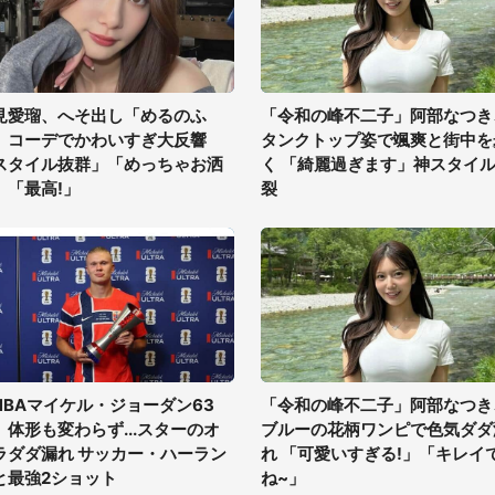
見愛瑠、へそ出し「めるのふ
「令和の峰不二子」阿部なつき
」コーデでかわいすぎ大反響
タンクトップ姿で颯爽と街中を
スタイル抜群」「めっちゃお洒
く 「綺麗過ぎます」神スタイ
」「最高!」
裂
NBAマイケル・ジョーダン63
「令和の峰不二子」阿部なつき
、体形も変わらず...スターのオ
ブルーの花柄ワンピで色気ダダ
ラダダ漏れ サッカー・ハーラン
れ 「可愛いすぎる!」「キレイ
と最強2ショット
ね~」