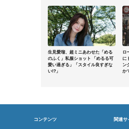
生見愛瑠、超ミニあわせた「める
ロ
のふく」私服ショット 「めるる可
に
愛い過ぎる」「スタイル良すぎな
ン
い!?」
か
コンテンツ
関連サ