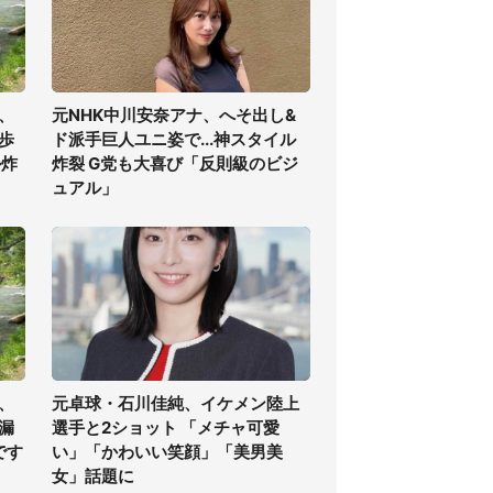
、
元NHK中川安奈アナ、へそ出し&
歩
ド派手巨人ユニ姿で...神スタイル
ル炸
炸裂 G党も大喜び「反則級のビジ
ュアル」
、
元卓球・石川佳純、イケメン陸上
漏
選手と2ショット 「メチャ可愛
です
い」「かわいい笑顔」「美男美
女」話題に