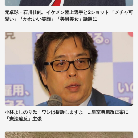
元卓球・石川佳純、イケメン陸上選手と2ショット 「メチャ可
愛い」「かわいい笑顔」「美男美女」話題に
小林よしのり氏「ワシは提訴しますよ」...皇室典範改正案に
「憲法違反」主張