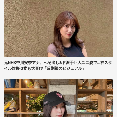
元NHK中川安奈アナ、へそ出し&ド派手巨人ユニ姿で...神スタ
イル炸裂 G党も大喜び「反則級のビジュアル」