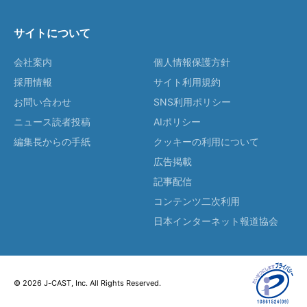
サイトについて
会社案内
個人情報保護方針
採用情報
サイト利用規約
お問い合わせ
SNS利用ポリシー
ニュース読者投稿
AIポリシー
編集長からの手紙
クッキーの利用について
広告掲載
記事配信
コンテンツ二次利用
日本インターネット報道協会
© 2026 J-CAST, Inc. All Rights Reserved.