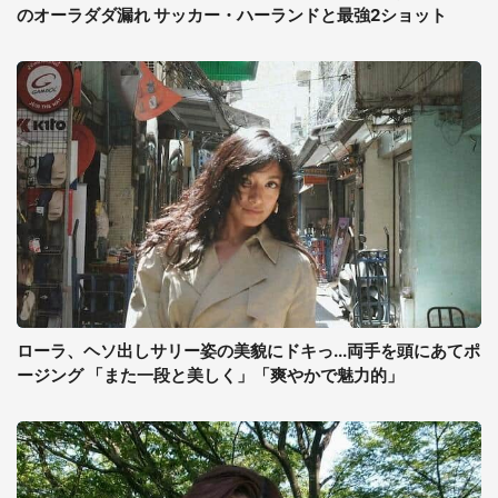
のオーラダダ漏れ サッカー・ハーランドと最強2ショット
ローラ、ヘソ出しサリー姿の美貌にドキっ...両手を頭にあてポ
ージング 「また一段と美しく」「爽やかで魅力的」