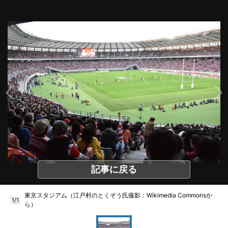
記事に戻る
東京スタジアム（江戸村のとくぞう氏撮影：Wikimedia Commonsか
1/1
ら）