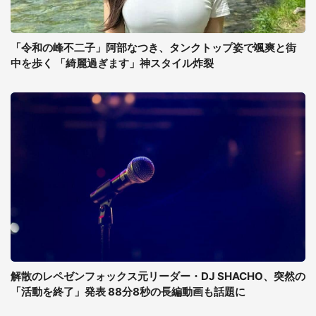
「令和の峰不二子」阿部なつき、タンクトップ姿で颯爽と街
中を歩く 「綺麗過ぎます」神スタイル炸裂
解散のレペゼンフォックス元リーダー・DJ SHACHO、突然の
「活動を終了」発表 88分8秒の長編動画も話題に