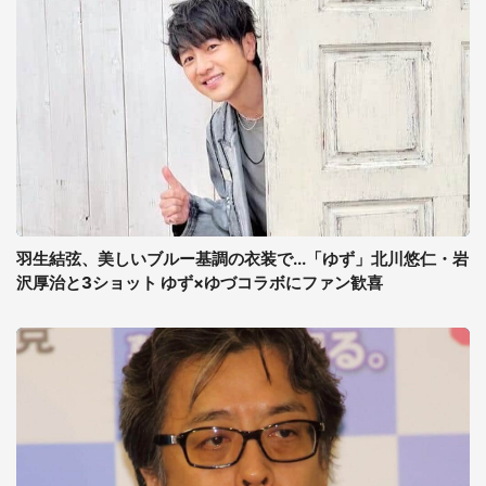
羽生結弦、美しいブルー基調の衣装で...「ゆず」北川悠仁・岩
沢厚治と3ショット ゆず×ゆづコラボにファン歓喜