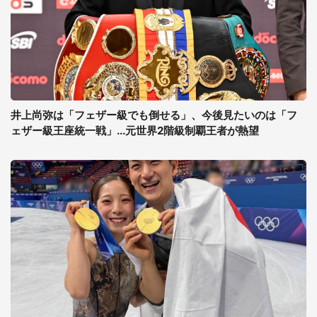
井上尚弥は「フェザー級でも倒せる」、今後見たいのは「フ
ェザー級王座統一戦」...元世界2階級制覇王者が熱望