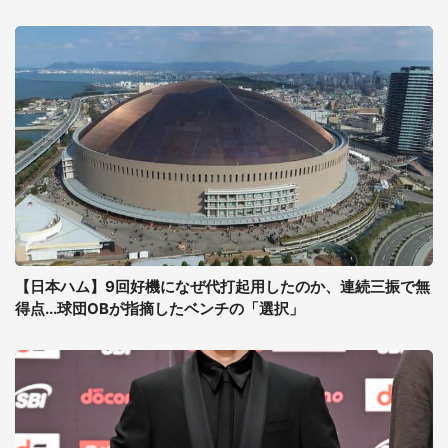
【日本ハム】9回好機になぜ代打起用したのか、連続三振で無
得点...球団OBが指摘したベンチの「選択」