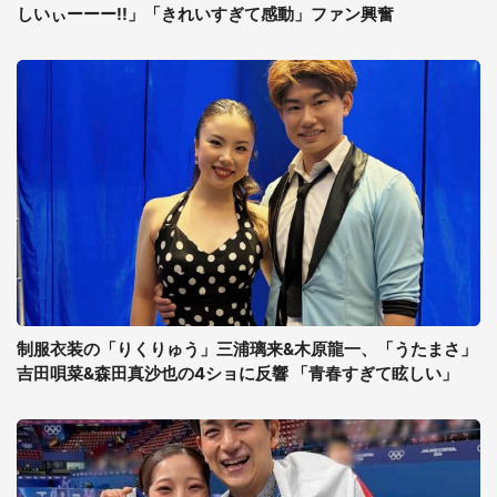
しいぃーーー!!」「きれいすぎて感動」ファン興奮
制服衣装の「りくりゅう」三浦璃来&木原龍一、「うたまさ」
吉田唄菜&森田真沙也の4ショに反響 「青春すぎて眩しい」