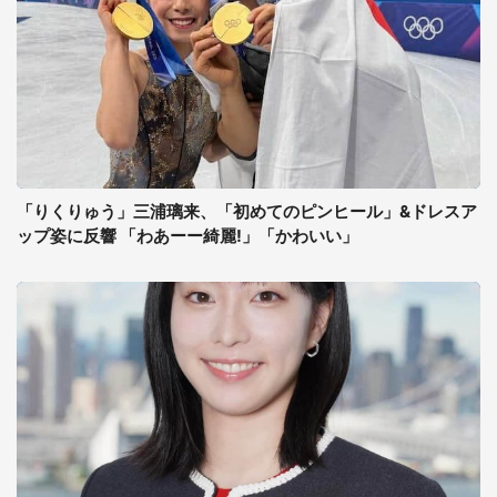
「りくりゅう」三浦璃来、「初めてのピンヒール」&ドレスア
ップ姿に反響 「わあーー綺麗!」「かわいい」