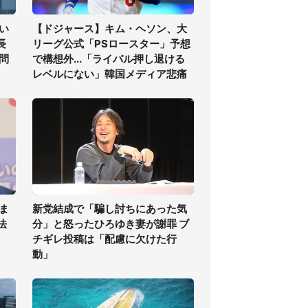
い
【ドジャース】キム・ヘソン、大
長
リーグ公式「PSロースター」予想
問
で構想外...「ライバル押し退ける
レベルにない」韓国メディア悲痛
ま
新党結成で「騙し討ちにあった気
法
分」と怒ったひろゆき妻が謝罪 ブ
チギレ投稿は「配慮に欠けた行
動」