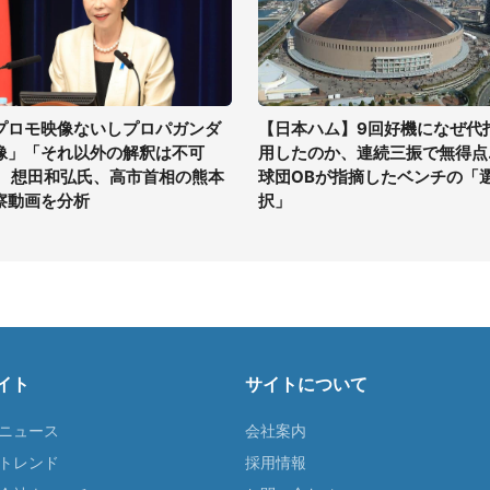
プロモ映像ないしプロパガンダ
【日本ハム】9回好機になぜ代
像」「それ以外の解釈は不可
用したのか、連続三振で無得点..
」 想田和弘氏、高市首相の熊本
球団OBが指摘したベンチの「
察動画を分析
択」
イト
サイトについて
Tニュース
会社案内
Tトレンド
採用情報