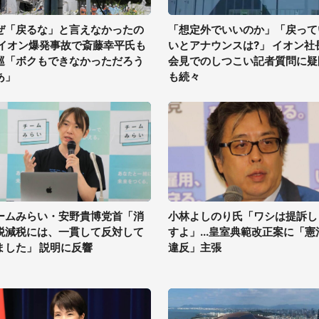
ぜ「戻るな」と言えなかったの
「想定外でいいのか」「戻って
 イオン爆発事故で斎藤幸平氏も
いとアナウンスは?」 イオン社
巡「ボクもできなかっただろう
会見でのしつこい記者質問に疑
あ」
も続々
ームみらい・安野貴博党首「消
小林よしのり氏「ワシは提訴し
税減税には、一貫して反対して
すよ」...皇室典範改正案に「憲
ました」 説明に反響
違反」主張