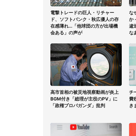
電撃トレードの巨人・リチャー
な
ド、ソフトバンク・秋広優人の存
か
在感薄れ...「他球団の方が出場機
逡
会ある」の声が
な
高市首相の被災地視察動画が炎上
チ
BGM付き「総理が主役のPV」に
費
「政権プロパガンダ」批判
き