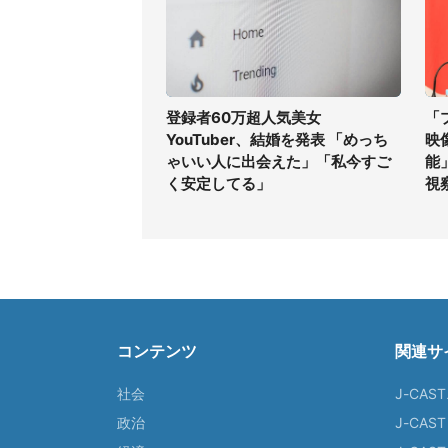
登録者60万超人気美女
「
YouTuber、結婚を発表 「めっち
映
ゃいい人に出会えた」「私今すご
能
く安定してる」
視
コンテンツ
関連サ
社会
J-CAS
政治
J-CAS