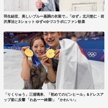
羽生結弦、美しいブルー基調の衣装で...「ゆず」北川悠仁・岩
沢厚治と3ショット ゆず×ゆづコラボにファン歓喜
「りくりゅう」三浦璃来、「初めてのピンヒール」&ドレスア
ップ姿に反響 「わあーー綺麗!」「かわいい」