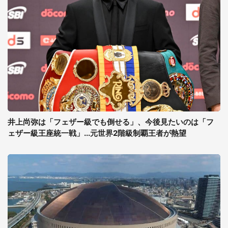
井上尚弥は「フェザー級でも倒せる」、今後見たいのは「フ
ェザー級王座統一戦」...元世界2階級制覇王者が熱望