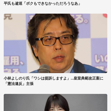
平氏も逡巡「ボクもできなかっただろうなあ」
小林よしのり氏「ワシは提訴しますよ」...皇室典範改正案に
「憲法違反」主張