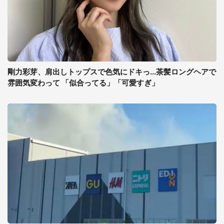
剛力彩芽、肩出しトップスで色気にドキっ...茶髪ロングヘアで
雰囲気変わって 「似合ってる」「可愛すぎ」