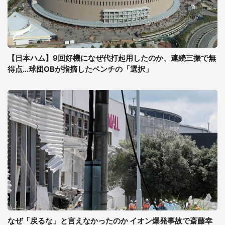
【日本ハム】9回好機になぜ代打起用したのか、連続三振で無
得点...球団OBが指摘したベンチの「選択」
なぜ「戻るな」と言えなかったのか イオン爆発事故で斎藤幸