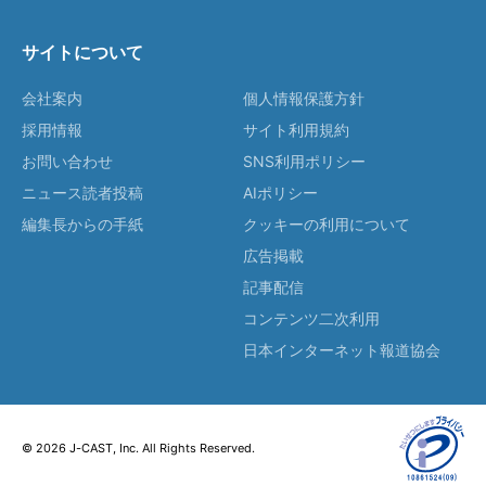
サイトについて
会社案内
個人情報保護方針
採用情報
サイト利用規約
お問い合わせ
SNS利用ポリシー
ニュース読者投稿
AIポリシー
編集長からの手紙
クッキーの利用について
広告掲載
記事配信
コンテンツ二次利用
日本インターネット報道協会
© 2026 J-CAST, Inc. All Rights Reserved.