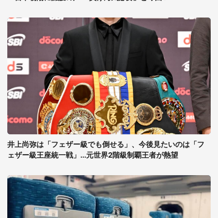
井上尚弥は「フェザー級でも倒せる」、今後見たいのは「フ
ェザー級王座統一戦」...元世界2階級制覇王者が熱望