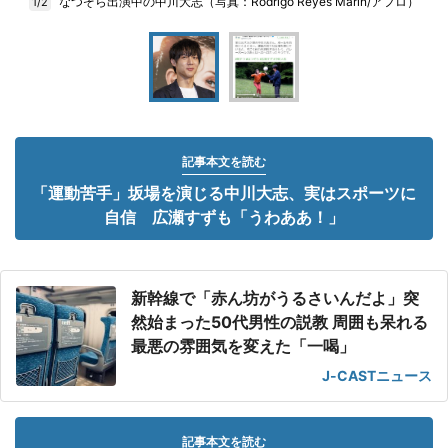
なつぞら出演中の中川大志（写真：Rodrigo Reyes Marin/アフロ）
1/2
記事本文を読む
「運動苦手」坂場を演じる中川大志、実はスポーツに
自信 広瀬すずも「うわああ！」
新幹線で「赤ん坊がうるさいんだよ」突
然始まった50代男性の説教 周囲も呆れる
最悪の雰囲気を変えた「一喝」
J-CASTニュース
記事本文を読む