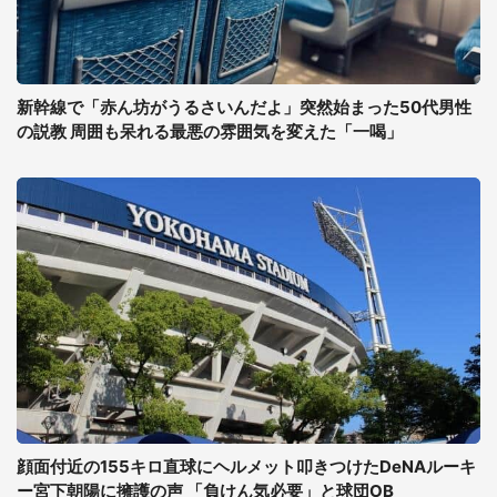
新幹線で「赤ん坊がうるさいんだよ」突然始まった50代男性
の説教 周囲も呆れる最悪の雰囲気を変えた「一喝」
顔面付近の155キロ直球にヘルメット叩きつけたDeNAルーキ
ー宮下朝陽に擁護の声 「負けん気必要」と球団OB