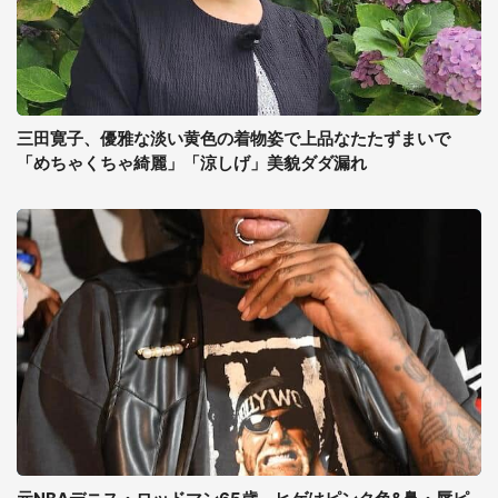
三田寛子、優雅な淡い黄色の着物姿で上品なたたずまいで
「めちゃくちゃ綺麗」「涼しげ」美貌ダダ漏れ