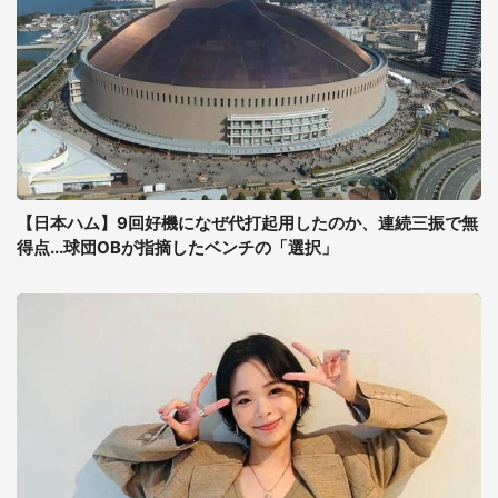
【日本ハム】9回好機になぜ代打起用したのか、連続三振で無
得点...球団OBが指摘したベンチの「選択」