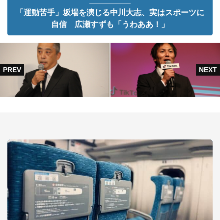
「運動苦手」坂場を演じる中川大志、実はスポーツに
自信 広瀬すずも「うわああ！」