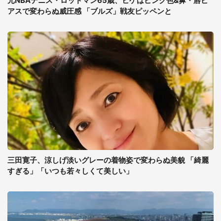
元NBAデニス・ロッドマン65歳、ヒゲはピンク色&鼻・唇ピ
アスで変わらぬ威圧感 「ブルズ」戦友ピッペンと
三田寛子、涼しげ淡いグレーの着物姿で変わらぬ美貌 「綺麗
すぎる」「いつも若々しくて美しい」