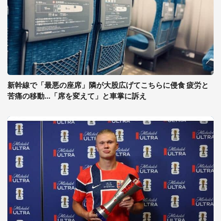
新幹線で「最悪の座席」隣が大股広げてこちらに侵食 疲労と
苦痛の移動...「席を変えて」と車掌に訴え