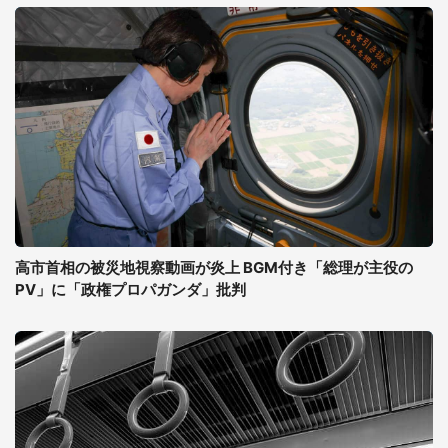
高市首相の被災地視察動画が炎上 BGM付き「総理が主役の
PV」に「政権プロパガンダ」批判