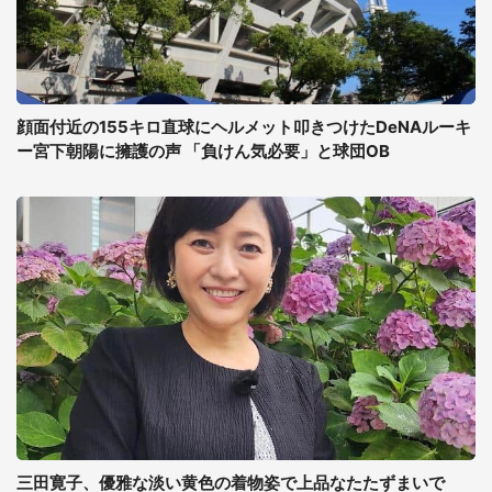
顔面付近の155キロ直球にヘルメット叩きつけたDeNAルーキ
ー宮下朝陽に擁護の声 「負けん気必要」と球団OB
三田寛子、優雅な淡い黄色の着物姿で上品なたたずまいで