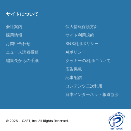
サイトについて
会社案内
個人情報保護方針
採用情報
サイト利用規約
お問い合わせ
SNS利用ポリシー
ニュース読者投稿
AIポリシー
編集長からの手紙
クッキーの利用について
広告掲載
記事配信
コンテンツ二次利用
日本インターネット報道協会
© 2026 J-CAST, Inc. All Rights Reserved.