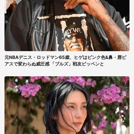
元NBAデニス・ロッドマン65歳、ヒゲはピンク色&鼻・唇ピ
アスで変わらぬ威圧感 「ブルズ」戦友ピッペンと