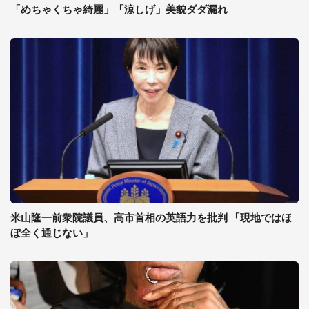
「めちゃくちゃ綺麗」「涼しげ」美貌ダダ漏れ
米山隆一前衆院議員、高市首相の英語力を批判 「現地ではほ
ぼ全く通じない」