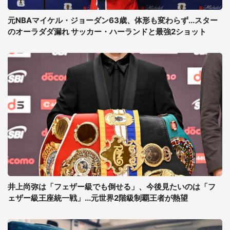
元NBAマイケル・ジョーダン63歳、体形も変わらず...スター
のオーラダダ漏れ サッカー・ハーランドと最強2ショット
井上尚弥は「フェザー級でも倒せる」、今後見たいのは「フ
ェザー級王座統一戦」...元世界2階級制覇王者が熱望