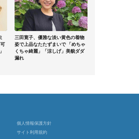
ミ
三田寛子、優雅な淡い黄色の着物
「可
姿で上品なたたずまいで 「めちゃ
」
くちゃ綺麗」「涼しげ」美貌ダダ
漏れ
個人情報保護方針
サイト利用規約