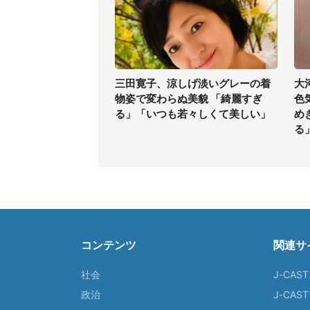
三田寛子、涼しげ淡いグレーの着
大
物姿で変わらぬ美貌 「綺麗すぎ
色
る」「いつも若々しくて美しい」
め
る
コンテンツ
関連サ
社会
J-CAS
政治
J-CAS