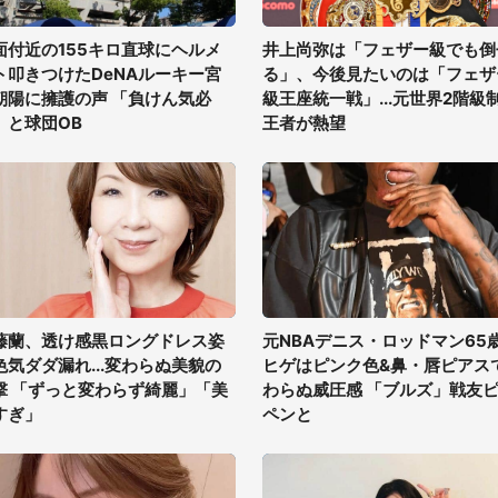
面付近の155キロ直球にヘルメ
井上尚弥は「フェザー級でも倒
ト叩きつけたDeNAルーキー宮
る」、今後見たいのは「フェザ
朝陽に擁護の声 「負けん気必
級王座統一戦」...元世界2階級
」と球団OB
王者が熱望
藤蘭、透け感黒ロングドレス姿
元NBAデニス・ロッドマン65
色気ダダ漏れ...変わらぬ美貌の
ヒゲはピンク色&鼻・唇ピアス
撃 「ずっと変わらず綺麗」「美
わらぬ威圧感 「ブルズ」戦友
すぎ」
ペンと