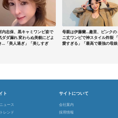
河内志保、黒キャミワンピ姿で
母親は伊藤蘭...趣里、ピンクの
気ダダ漏れ 変わらぬ美貌にどよ
ニ丈ワンピで神スタイル炸裂 
き...「美人過ぎ」「美しすぎ
愛すぎる」「最高で最強の母娘
」
イト
サイトについて
Tニュース
会社案内
Tトレンド
採用情報