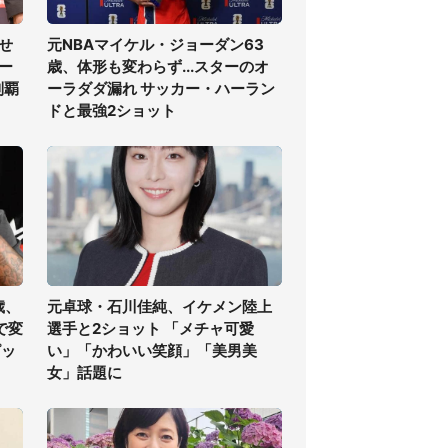
せ
元NBAマイケル・ジョーダン63
ー
歳、体形も変わらず...スターのオ
制覇
ーラダダ漏れ サッカー・ハーラン
ドと最強2ショット
歳、
元卓球・石川佳純、イケメン陸上
で変
選手と2ショット 「メチャ可愛
ピッ
い」「かわいい笑顔」「美男美
女」話題に