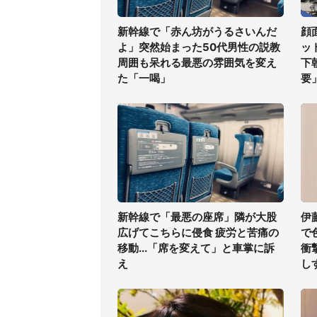
新幹線で「赤ん坊がうるさいんだ
顔
よ」突然始まった50代男性の説教
ッ
周囲も呆れる最悪の雰囲気を変え
下
た「一喝」
要
新幹線で「最悪の座席」隣が大股
伊
広げてこちらに侵食 疲労と苦痛の
で
移動...「席を変えて」と車掌に訴
衝
え
し