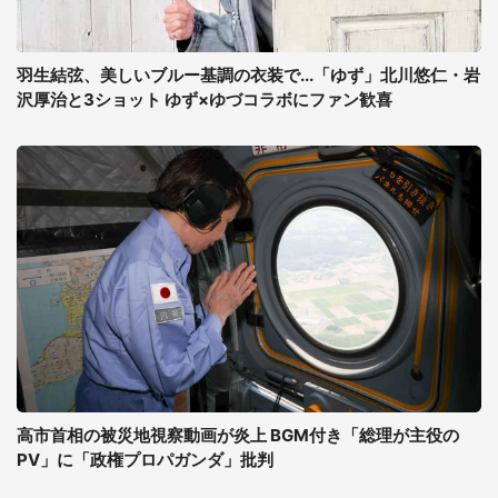
羽生結弦、美しいブルー基調の衣装で...「ゆず」北川悠仁・岩
沢厚治と3ショット ゆず×ゆづコラボにファン歓喜
高市首相の被災地視察動画が炎上 BGM付き「総理が主役の
PV」に「政権プロパガンダ」批判