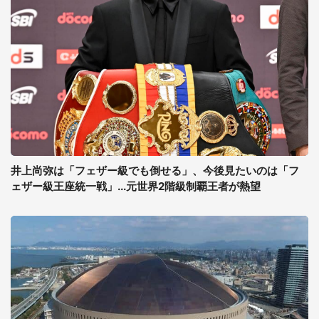
井上尚弥は「フェザー級でも倒せる」、今後見たいのは「フ
ェザー級王座統一戦」...元世界2階級制覇王者が熱望