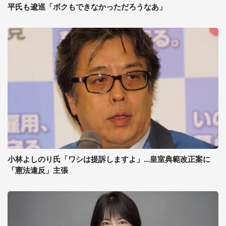
平氏も逡巡「ボクもできなかっただろうなあ」
小林よしのり氏「ワシは提訴しますよ」...皇室典範改正案に
「憲法違反」主張