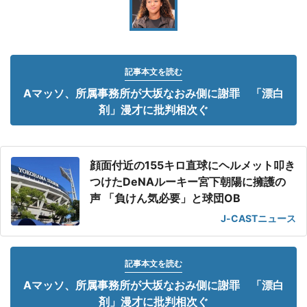
記事本文を読む
Aマッソ、所属事務所が大坂なおみ側に謝罪 「漂白
剤」漫才に批判相次ぐ
顔面付近の155キロ直球にヘルメット叩き
つけたDeNAルーキー宮下朝陽に擁護の
声 「負けん気必要」と球団OB
J-CASTニュース
記事本文を読む
Aマッソ、所属事務所が大坂なおみ側に謝罪 「漂白
剤」漫才に批判相次ぐ