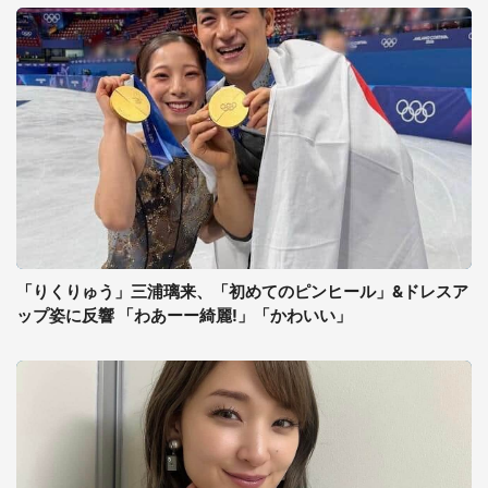
「りくりゅう」三浦璃来、「初めてのピンヒール」&ドレスア
ップ姿に反響 「わあーー綺麗!」「かわいい」