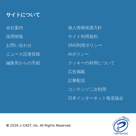
サイトについて
会社案内
個人情報保護方針
採用情報
サイト利用規約
お問い合わせ
SNS利用ポリシー
ニュース読者投稿
AIポリシー
編集長からの手紙
クッキーの利用について
広告掲載
記事配信
コンテンツ二次利用
日本インターネット報道協会
© 2026 J-CAST, Inc. All Rights Reserved.