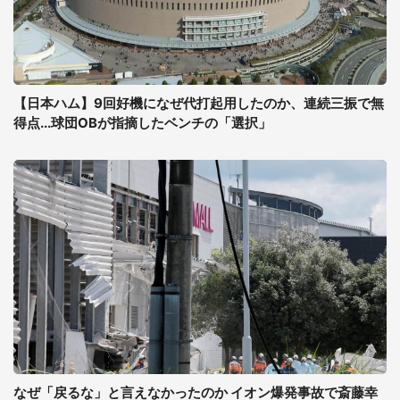
【日本ハム】9回好機になぜ代打起用したのか、連続三振で無
得点...球団OBが指摘したベンチの「選択」
なぜ「戻るな」と言えなかったのか イオン爆発事故で斎藤幸