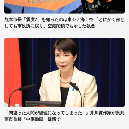
熊本市長「震度7」を知ったのは東シナ海上空 「とにかく何と
しても市役所に戻り」空港閉鎖でも示した執念
「間違った人間が総理になってしまった...」芥川賞作家が批判
高市首相「中傷動画」疑惑で