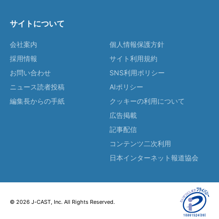
サイトについて
会社案内
個人情報保護方針
採用情報
サイト利用規約
お問い合わせ
SNS利用ポリシー
ニュース読者投稿
AIポリシー
編集長からの手紙
クッキーの利用について
広告掲載
記事配信
コンテンツ二次利用
日本インターネット報道協会
© 2026 J-CAST, Inc. All Rights Reserved.