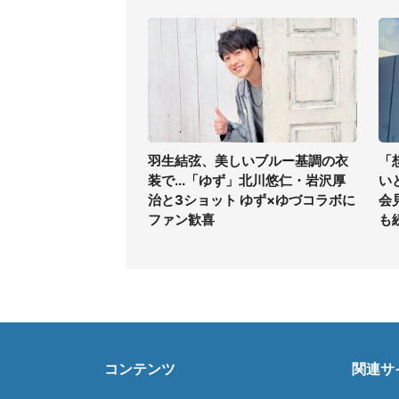
羽生結弦、美しいブルー基調の衣
「
装で...「ゆず」北川悠仁・岩沢厚
い
治と3ショット ゆず×ゆづコラボに
会
ファン歓喜
も
コンテンツ
関連サ