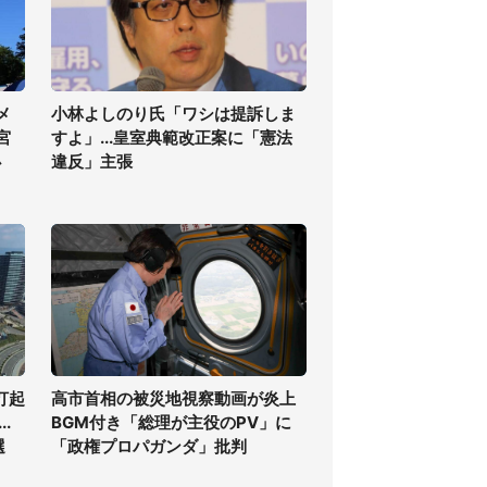
メ
小林よしのり氏「ワシは提訴しま
宮
すよ」...皇室典範改正案に「憲法
必
違反」主張
打起
高市首相の被災地視察動画が炎上
.
BGM付き「総理が主役のPV」に
選
「政権プロパガンダ」批判