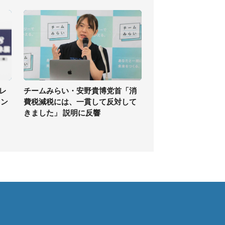
レ
チームみらい・安野貴博党首「消
ァン
費税減税には、一貫して反対して
きました」 説明に反響