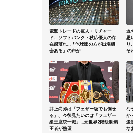
電撃トレードの巨人・リチャー
堀
ド、ソフトバンク・秋広優人の存
思
在感薄れ...「他球団の方が出場機
り
会ある」の声が
そ
井上尚弥は「フェザー級でも倒せ
な
る」、今後見たいのは「フェザー
か
級王座統一戦」...元世界2階級制覇
逡
王者が熱望
な