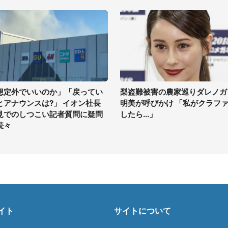
想定外でいいのか」「戻ってい
梨盗難被害の農家巡りダレノガ
とアナウンスは?」 イオン社長
明美が呼びかけ 「私がクラフ
見でのしつこい記者質問に疑問
したら...」
続々
イト
サイトについて