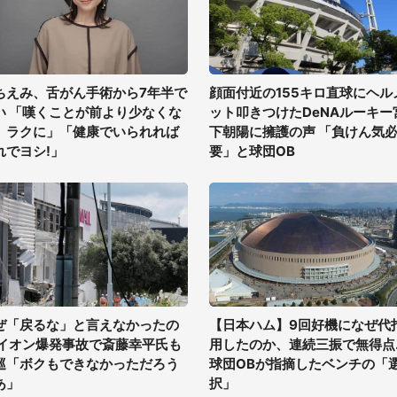
ちえみ、舌がん手術から7年半で
顔面付近の155キロ直球にヘル
い 「嘆くことが前より少なくな
ット叩きつけたDeNAルーキー
、ラクに」「健康でいられれば
下朝陽に擁護の声 「負けん気
れでヨシ!」
要」と球団OB
ぜ「戻るな」と言えなかったの
【日本ハム】9回好機になぜ代
 イオン爆発事故で斎藤幸平氏も
用したのか、連続三振で無得点..
巡「ボクもできなかっただろう
球団OBが指摘したベンチの「
あ」
択」