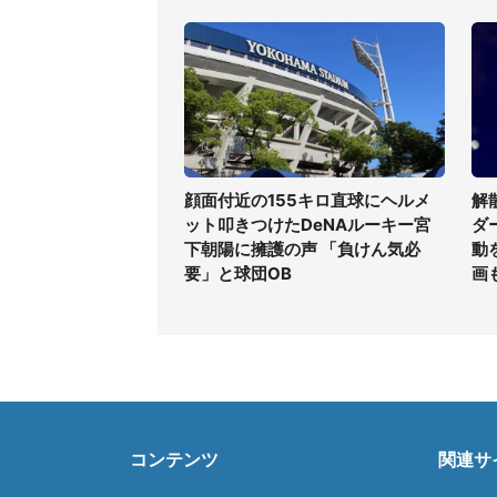
顔面付近の155キロ直球にヘルメ
解
ット叩きつけたDeNAルーキー宮
ダ
下朝陽に擁護の声 「負けん気必
動
要」と球団OB
画
コンテンツ
関連サ