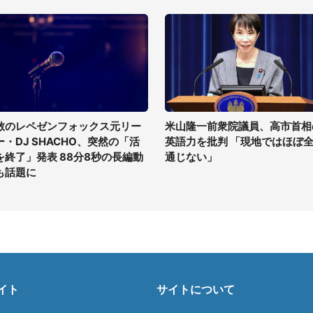
散のレペゼンフォックス元リー
米山隆一前衆院議員、高市首相
ー・DJ SHACHO、突然の「活
英語力を批判 「現地ではほぼ
を終了」発表 88分8秒の長編動
通じない」
も話題に
イト
サイトについて