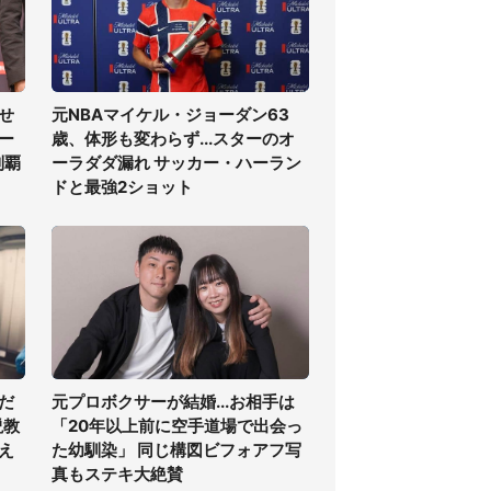
せ
元NBAマイケル・ジョーダン63
ー
歳、体形も変わらず...スターのオ
制覇
ーラダダ漏れ サッカー・ハーラン
ドと最強2ショット
だ
元プロボクサーが結婚...お相手は
説教
「20年以上前に空手道場で出会っ
え
た幼馴染」 同じ構図ビフォアフ写
真もステキ大絶賛