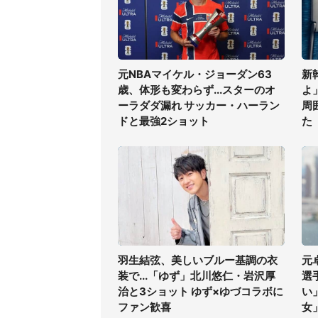
元NBAマイケル・ジョーダン63
新
歳、体形も変わらず...スターのオ
よ
ーラダダ漏れ サッカー・ハーラン
周
ドと最強2ショット
た
羽生結弦、美しいブルー基調の衣
元
装で...「ゆず」北川悠仁・岩沢厚
選
治と3ショット ゆず×ゆづコラボに
い
ファン歓喜
女