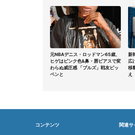
元NBAデニス・ロッドマン65歳、
新
ヒゲはピンク色&鼻・唇ピアスで変
広
わらぬ威圧感 「ブルズ」戦友ピッ
移
ペンと
え
コンテンツ
関連サ