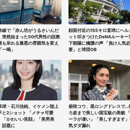
幹線で「赤ん坊がうるさいんだ
顔面付近の155キロ直球にヘル
」突然始まった50代男性の説教
ット叩きつけたDeNAルーキー
囲も呆れる最悪の雰囲気を変え
下朝陽に擁護の声 「負けん気
「一喝」
要」と球団OB
卓球・石川佳純、イケメン陸上
柴咲コウ、黒ロングドレスで...
手と2ショット 「メチャ可愛
ろ姿まで美しい国宝級の美貌 
」「かわいい笑顔」「美男美
ーラが凄い」「美しすぎます」
」話題に
気ダダ漏れ