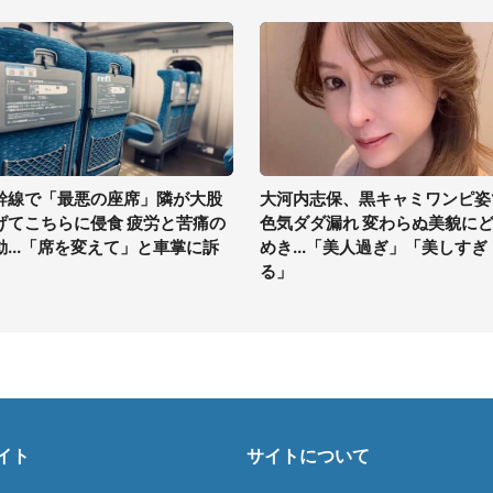
幹線で「最悪の座席」隣が大股
大河内志保、黒キャミワンピ姿
げてこちらに侵食 疲労と苦痛の
色気ダダ漏れ 変わらぬ美貌に
動...「席を変えて」と車掌に訴
めき...「美人過ぎ」「美しすぎ
る」
イト
サイトについて