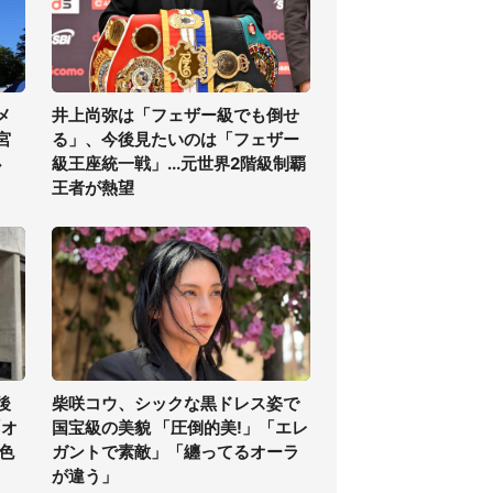
メ
井上尚弥は「フェザー級でも倒せ
宮
る」、今後見たいのは「フェザー
必
級王座統一戦」...元世界2階級制覇
王者が熱望
後
柴咲コウ、シックな黒ドレス姿で
「オ
国宝級の美貌 「圧倒的美!」「エレ
色
ガントで素敵」「纏ってるオーラ
が違う」