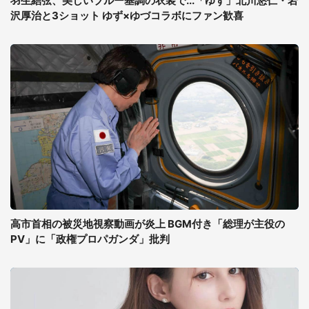
羽生結弦、美しいブルー基調の衣装で...「ゆず」北川悠仁・岩
沢厚治と3ショット ゆず×ゆづコラボにファン歓喜
高市首相の被災地視察動画が炎上 BGM付き「総理が主役の
PV」に「政権プロパガンダ」批判