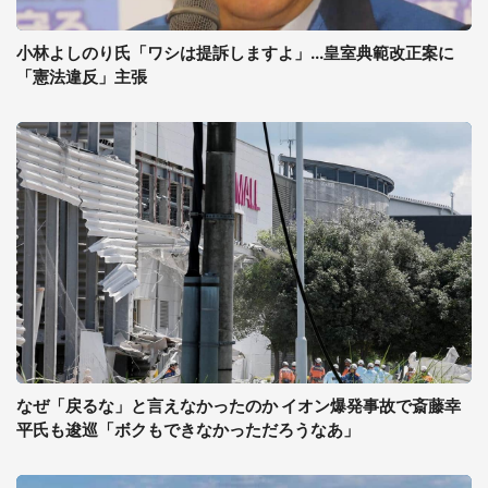
小林よしのり氏「ワシは提訴しますよ」...皇室典範改正案に
「憲法違反」主張
なぜ「戻るな」と言えなかったのか イオン爆発事故で斎藤幸
平氏も逡巡「ボクもできなかっただろうなあ」