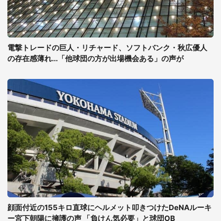
電撃トレードの巨人・リチャード、ソフトバンク・秋広優人
の存在感薄れ...「他球団の方が出場機会ある」の声が
顔面付近の155キロ直球にヘルメット叩きつけたDeNAルーキ
ー宮下朝陽に擁護の声 「負けん気必要」と球団OB