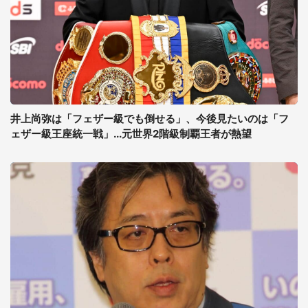
井上尚弥は「フェザー級でも倒せる」、今後見たいのは「フ
ェザー級王座統一戦」...元世界2階級制覇王者が熱望