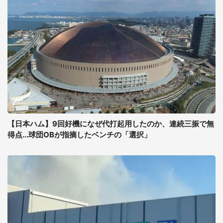
【日本ハム】9回好機になぜ代打起用したのか、連続三振で無
得点...球団OBが指摘したベンチの「選択」