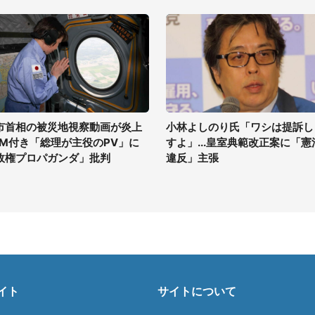
市首相の被災地視察動画が炎上
小林よしのり氏「ワシは提訴し
GM付き「総理が主役のPV」に
すよ」...皇室典範改正案に「憲
政権プロパガンダ」批判
違反」主張
イト
サイトについて