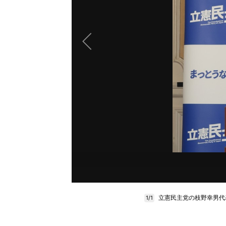
立憲民主党の枝野幸男代
1/1