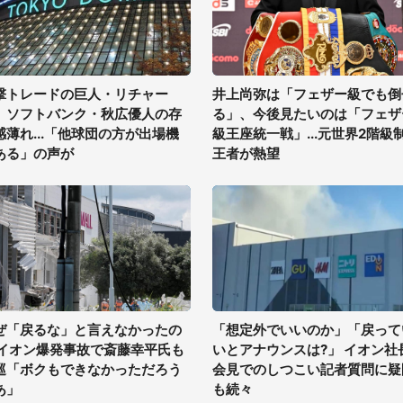
撃トレードの巨人・リチャー
井上尚弥は「フェザー級でも倒
、ソフトバンク・秋広優人の存
る」、今後見たいのは「フェザ
感薄れ...「他球団の方が出場機
級王座統一戦」...元世界2階級
ある」の声が
王者が熱望
ぜ「戻るな」と言えなかったの
「想定外でいいのか」「戻って
 イオン爆発事故で斎藤幸平氏も
いとアナウンスは?」 イオン社
巡「ボクもできなかっただろう
会見でのしつこい記者質問に疑
あ」
も続々