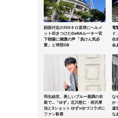
顔面付近の155キロ直球にヘルメ
電
ット叩きつけたDeNAルーキー宮
ド
下朝陽に擁護の声 「負けん気必
在
要」と球団OB
会
羽生結弦、美しいブルー基調の衣
な
装で...「ゆず」北川悠仁・岩沢厚
か
治と3ショット ゆず×ゆづコラボに
逡
ファン歓喜
な