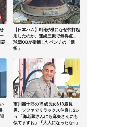
せ
【日本ハム】9回好機になぜ代打起
ー
用したのか、連続三振で無得点...
制覇
球団OBが指摘したベンチの「選
択」
い
市川團十郎の15歳長女&13歳長
長
男、ソファでリラックス仲良し2シ
問
ョ 「海老蔵さんにも麻央さんにも
似てますね」「大人になったな~」