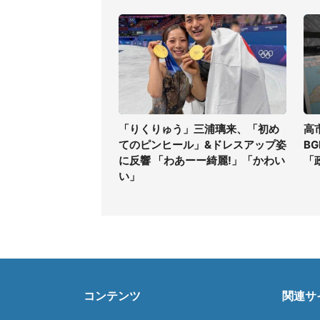
「りくりゅう」三浦璃来、「初め
高
てのピンヒール」&ドレスアップ姿
B
に反響 「わあーー綺麗!」「かわい
「
い」
コンテンツ
関連サ