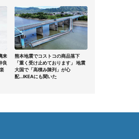
璃来
熊本地震でコストコの商品落下
仲良
「重く受け止めております」 地震
.楽
大国で「高積み陳列」が心
配...IKEAにも聞いた