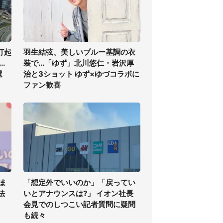
打起
羽生結弦、美しいブルー基調の衣
.
装で...「ゆず」北川悠仁・岩沢厚
選
治と3ショット ゆず×ゆづコラボに
ファン歓喜
ま
「想定外でいいのか」「戻ってい
法
いとアナウンスは?」 イオン社長
会見でのしつこい記者質問に疑問
も続々