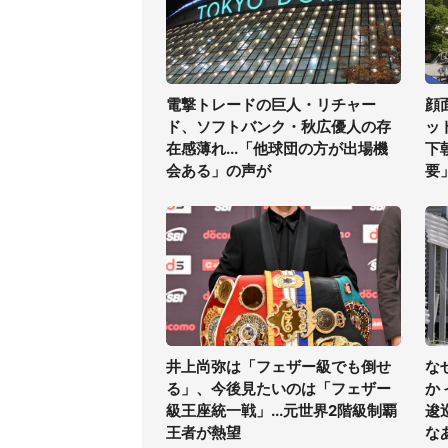
電撃トレードの巨人・リチャー
顔
ド、ソフトバンク・秋広優人の存
ッ
在感薄れ...「他球団の方が出場機
下
会ある」の声が
要
井上尚弥は「フェザー級でも倒せ
な
る」、今後見たいのは「フェザー
か
級王座統一戦」...元世界2階級制覇
逡
王者が熱望
な