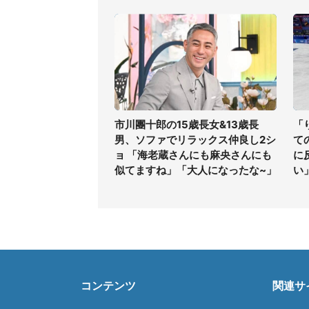
市川團十郎の15歳長女&13歳長
「
男、ソファでリラックス仲良し2シ
て
ョ 「海老蔵さんにも麻央さんにも
に
似てますね」「大人になったな~」
い
コンテンツ
関連サ