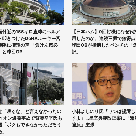
面付近の155キロ直球にヘルメ
【日本ハム】9回好機になぜ代
ト叩きつけたDeNAルーキー宮
用したのか、連続三振で無得点..
朝陽に擁護の声 「負けん気必
球団OBが指摘したベンチの「
」と球団OB
択」
ぜ「戻るな」と言えなかったの
小林よしのり氏「ワシは提訴し
 イオン爆発事故で斎藤幸平氏も
すよ」...皇室典範改正案に「憲
巡「ボクもできなかっただろう
違反」主張
あ」