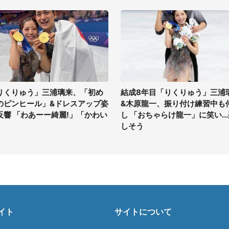
りくりゅう」三浦璃来、「初め
結成8年目「りくりゅう」三浦
のピンヒール」&ドレスアップ姿
&木原龍一、振り付け練習中も
反響 「わあーー綺麗!」「かわい
し 「おちゃらけ龍一」に笑い..
」
しそう
イト
サイトについて