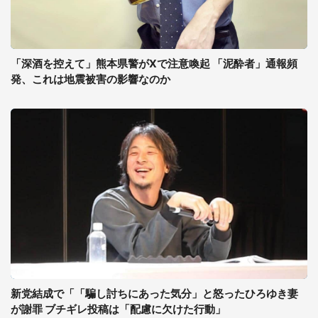
「深酒を控えて」熊本県警がXで注意喚起 「泥酔者」通報頻
発、これは地震被害の影響なのか
新党結成で「「騙し討ちにあった気分」と怒ったひろゆき妻
が謝罪 ブチギレ投稿は「配慮に欠けた行動」