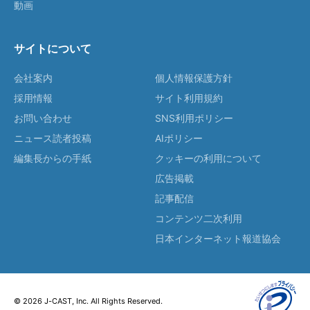
動画
サイトについて
会社案内
個人情報保護方針
採用情報
サイト利用規約
お問い合わせ
SNS利用ポリシー
ニュース読者投稿
AIポリシー
編集長からの手紙
クッキーの利用について
広告掲載
記事配信
コンテンツ二次利用
日本インターネット報道協会
© 2026 J-CAST, Inc. All Rights Reserved.