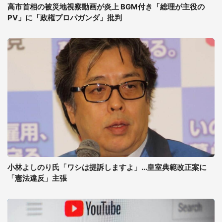
高市首相の被災地視察動画が炎上 BGM付き「総理が主役の
PV」に「政権プロパガンダ」批判
小林よしのり氏「ワシは提訴しますよ」...皇室典範改正案に
「憲法違反」主張