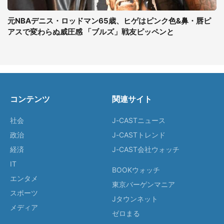
元NBAデニス・ロッドマン65歳、ヒゲはピンク色&鼻・唇ピ
アスで変わらぬ威圧感 「ブルズ」戦友ピッペンと
コンテンツ
関連サイト
社会
J-CASTニュース
政治
J-CASTトレンド
経済
J-CAST会社ウォッチ
IT
BOOKウォッチ
エンタメ
東京バーゲンマニア
スポーツ
Jタウンネット
メディア
ゼロまる