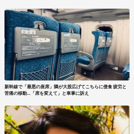
新幹線で「最悪の座席」隣が大股広げてこちらに侵食 疲労と
苦痛の移動...「席を変えて」と車掌に訴え