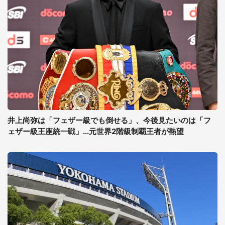
井上尚弥は「フェザー級でも倒せる」、今後見たいのは「フ
ェザー級王座統一戦」...元世界2階級制覇王者が熱望