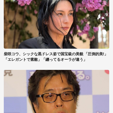
柴咲コウ、シックな黒ドレス姿で国宝級の美貌 「圧倒的美!」
「エレガントで素敵」「纏ってるオーラが違う」