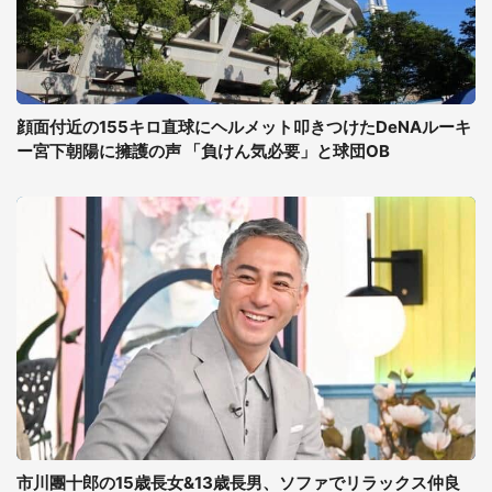
顔面付近の155キロ直球にヘルメット叩きつけたDeNAルーキ
ー宮下朝陽に擁護の声 「負けん気必要」と球団OB
市川團十郎の15歳長女&13歳長男、ソファでリラックス仲良