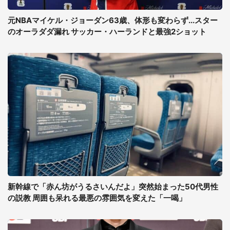
元NBAマイケル・ジョーダン63歳、体形も変わらず...スター
のオーラダダ漏れ サッカー・ハーランドと最強2ショット
新幹線で「赤ん坊がうるさいんだよ」突然始まった50代男性
の説教 周囲も呆れる最悪の雰囲気を変えた「一喝」