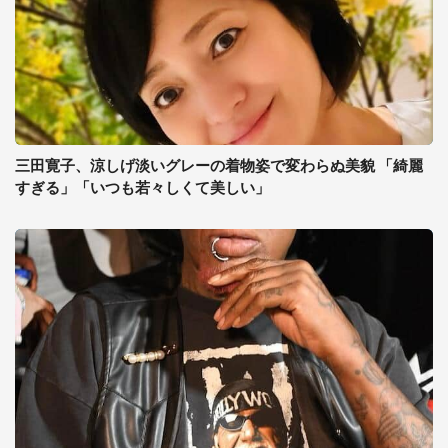
三田寛子、涼しげ淡いグレーの着物姿で変わらぬ美貌 「綺麗
すぎる」「いつも若々しくて美しい」