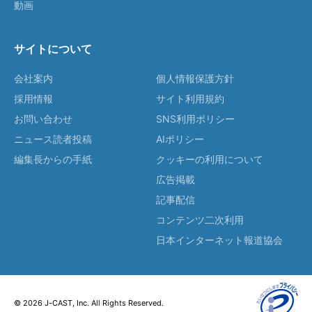
動画
サイトについて
会社案内
個人情報保護方針
採用情報
サイト利用規約
お問い合わせ
SNS利用ポリシー
ニュース読者投稿
AIポリシー
編集長からの手紙
クッキーの利用について
広告掲載
記事配信
コンテンツ二次利用
日本インターネット報道協会
© 2026 J-CAST, Inc. All Rights Reserved.