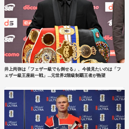
井上尚弥は「フェザー級でも倒せる」、今後見たいのは「フ
ェザー級王座統一戦」...元世界2階級制覇王者が熱望