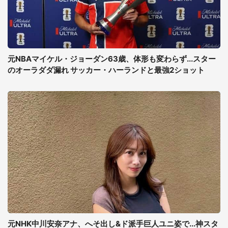
元NBAマイケル・ジョーダン63歳、体形も変わらず...スター
のオーラダダ漏れ サッカー・ハーランドと最強2ショット
元NHK中川安奈アナ、へそ出し&ド派手巨人ユニ姿で...神スタ