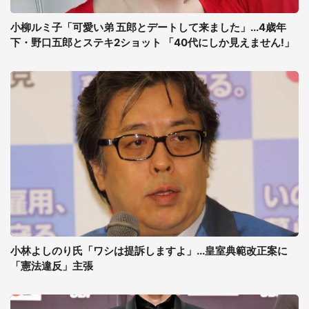
小柳ルミ子「可愛い弟 五郎とデートして来ました」...4歳年
下・野口五郎とステキ2ショット 「40代にしか見えません!」
小林よしのり氏「ワシは提訴しますよ」...皇室典範改正案に
「憲法違反」主張