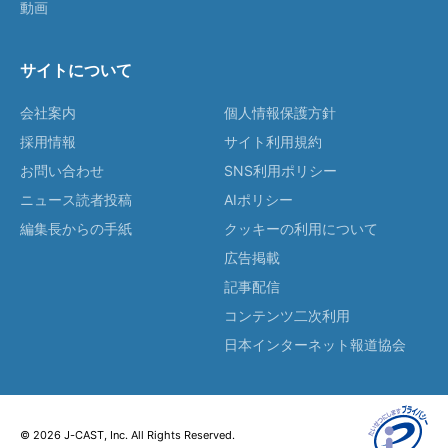
動画
サイトについて
会社案内
個人情報保護方針
採用情報
サイト利用規約
お問い合わせ
SNS利用ポリシー
ニュース読者投稿
AIポリシー
編集長からの手紙
クッキーの利用について
広告掲載
記事配信
コンテンツ二次利用
日本インターネット報道協会
© 2026 J-CAST, Inc. All Rights Reserved.