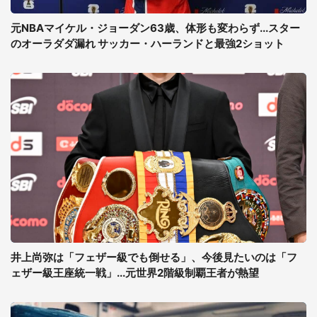
元NBAマイケル・ジョーダン63歳、体形も変わらず...スター
のオーラダダ漏れ サッカー・ハーランドと最強2ショット
井上尚弥は「フェザー級でも倒せる」、今後見たいのは「フ
ェザー級王座統一戦」...元世界2階級制覇王者が熱望