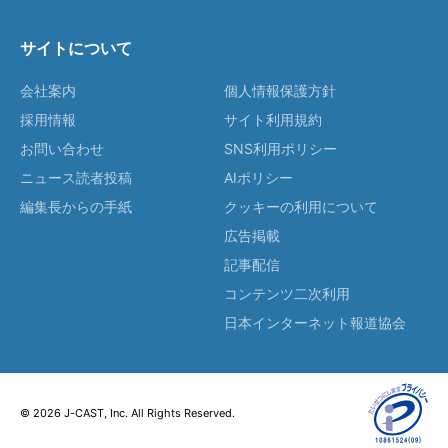
サイトについて
会社案内
個人情報保護方針
採用情報
サイト利用規約
お問い合わせ
SNS利用ポリシー
ニュース読者投稿
AIポリシー
編集長からの手紙
クッキーの利用について
広告掲載
記事配信
コンテンツ二次利用
日本インターネット報道協会
© 2026 J-CAST, Inc. All Rights Reserved.