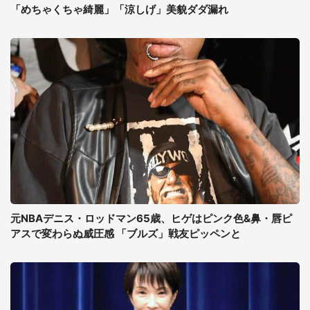
「めちゃくちゃ綺麗」「涼しげ」美貌ダダ漏れ
元NBAデニス・ロッドマン65歳、ヒゲはピンク色&鼻・唇ピ
アスで変わらぬ威圧感 「ブルズ」戦友ピッペンと