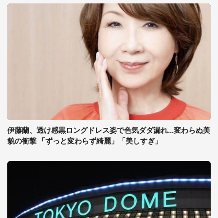
伊藤蘭、透け感黒ロングドレス姿で色気ダダ漏れ...変わらぬ美
貌の衝撃 「ずっと変わらず綺麗」「美しすぎ」