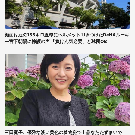
顔面付近の155キロ直球にヘルメット叩きつけたDeNAルーキ
ー宮下朝陽に擁護の声 「負けん気必要」と球団OB
三田寛子、優雅な淡い黄色の着物姿で上品なたたずまいで