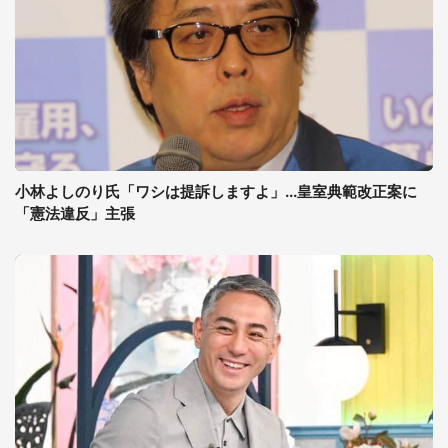
小林よしのり氏「ワシは提訴しますよ」...皇室典範改正案に
「憲法違反」主張