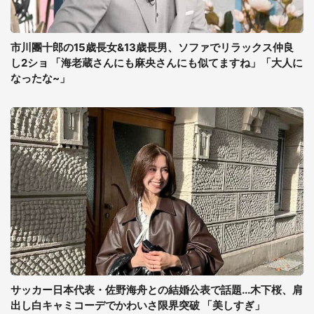
市川團十郎の15歳長女&13歳長男、ソファでリラックス仲良
し2ショ 「海老蔵さんにも麻央さんにも似てますね」「大人に
なったな~」
サッカー日本代表・佐野海舟との結婚公表で話題...木下桜、肩
出し白キャミコーデでかわいさ限界突破 「美しすぎ」