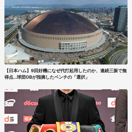
【日本ハム】9回好機になぜ代打起用したのか、連続三振で無
得点...球団OBが指摘したベンチの「選択」