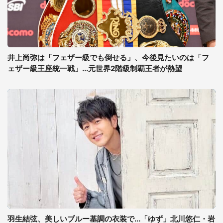
井上尚弥は「フェザー級でも倒せる」、今後見たいのは「フ
ェザー級王座統一戦」...元世界2階級制覇王者が熱望
羽生結弦、美しいブルー基調の衣装で...「ゆず」北川悠仁・岩