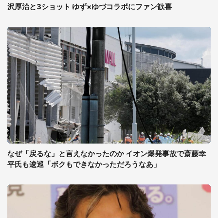
沢厚治と3ショット ゆず×ゆづコラボにファン歓喜
なぜ「戻るな」と言えなかったのか イオン爆発事故で斎藤幸
平氏も逡巡「ボクもできなかっただろうなあ」