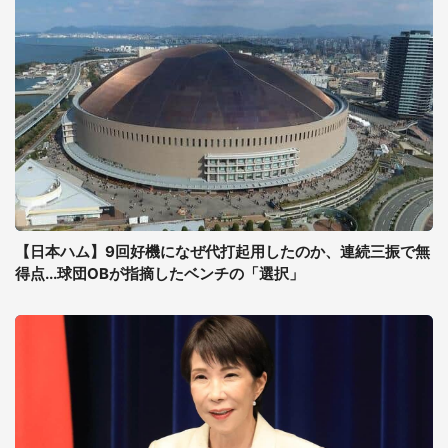
【日本ハム】9回好機になぜ代打起用したのか、連続三振で無
得点...球団OBが指摘したベンチの「選択」