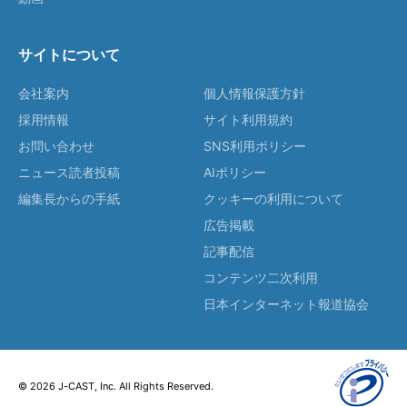
サイトについて
会社案内
個人情報保護方針
採用情報
サイト利用規約
お問い合わせ
SNS利用ポリシー
ニュース読者投稿
AIポリシー
編集長からの手紙
クッキーの利用について
広告掲載
記事配信
コンテンツ二次利用
日本インターネット報道協会
© 2026 J-CAST, Inc. All Rights Reserved.