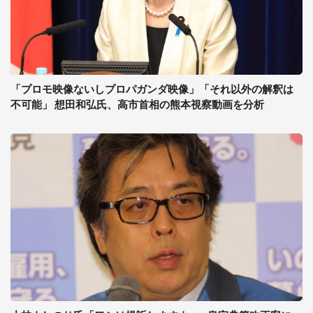
「プロモ映像ないしプロパガンダ映像」「それ以外の解釈は
不可能」 想田和弘氏、高市首相の熊本視察動画を分析