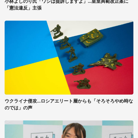
小林よしのり氏「ワシは提訴しますよ」...皇室典範改正案に
「憲法違反」主張
ウクライナ侵攻...ロシアエリート層からも「そろそろやめ時な
のでは」の声