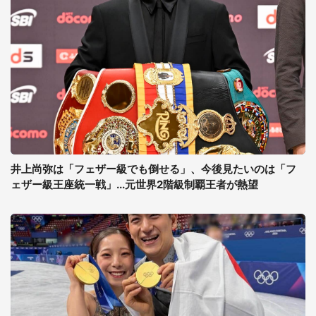
井上尚弥は「フェザー級でも倒せる」、今後見たいのは「フ
ェザー級王座統一戦」...元世界2階級制覇王者が熱望