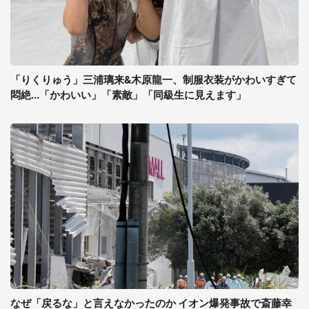
「りくりゅう」三浦璃来&木原龍一、制服衣装がかわいすぎて
悶絶...「かわいい」「素敵」「同級生に見えます」
なぜ「戻るな」と言えなかったのか イオン爆発事故で斎藤幸