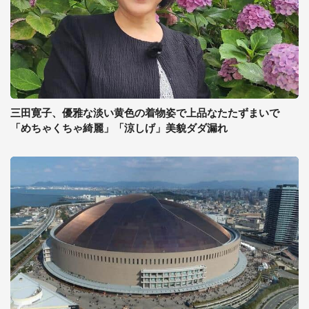
三田寛子、優雅な淡い黄色の着物姿で上品なたたずまいで
「めちゃくちゃ綺麗」「涼しげ」美貌ダダ漏れ