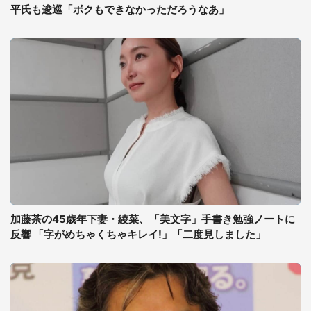
平氏も逡巡「ボクもできなかっただろうなあ」
加藤茶の45歳年下妻・綾菜、「美文字」手書き勉強ノートに
反響 「字がめちゃくちゃキレイ!」「二度見しました」