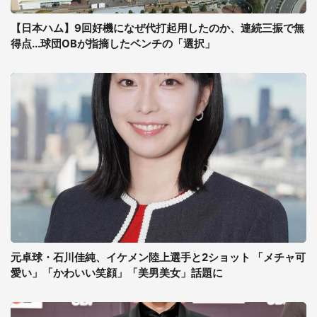
【日本ハム】9回好機になぜ代打起用したのか、連続三振で無
得点...球団OBが指摘したベンチの「選択」
元卓球・石川佳純、イケメン陸上選手と2ショット 「メチャ可
愛い」「かわいい笑顔」「美男美女」話題に