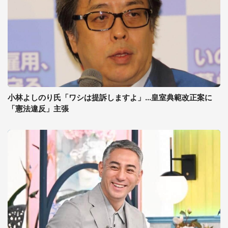
小林よしのり氏「ワシは提訴しますよ」...皇室典範改正案に
「憲法違反」主張