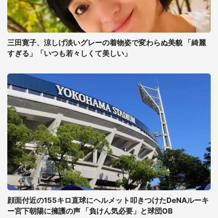
三田寛子、涼しげ淡いグレーの着物姿で変わらぬ美貌 「綺麗
すぎる」「いつも若々しくて美しい」
顔面付近の155キロ直球にヘルメット叩きつけたDeNAルーキ
ー宮下朝陽に擁護の声 「負けん気必要」と球団OB