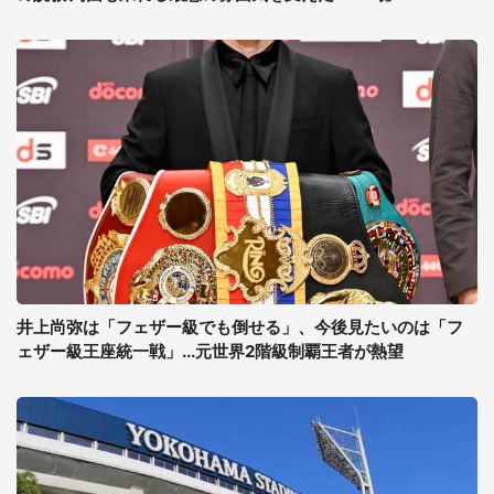
井上尚弥は「フェザー級でも倒せる」、今後見たいのは「フ
ェザー級王座統一戦」...元世界2階級制覇王者が熱望