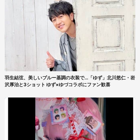
羽生結弦、美しいブルー基調の衣装で...「ゆず」北川悠仁・岩
沢厚治と3ショット ゆず×ゆづコラボにファン歓喜