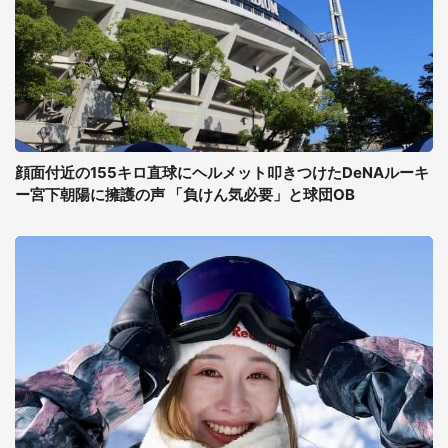
顔面付近の155キロ直球にヘルメット叩きつけたDeNAルーキ
ー宮下朝陽に擁護の声 「負けん気必要」と球団OB