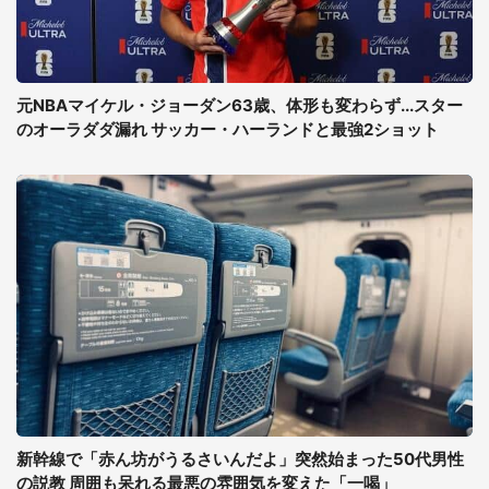
元NBAマイケル・ジョーダン63歳、体形も変わらず...スター
のオーラダダ漏れ サッカー・ハーランドと最強2ショット
新幹線で「赤ん坊がうるさいんだよ」突然始まった50代男性
の説教 周囲も呆れる最悪の雰囲気を変えた「一喝」