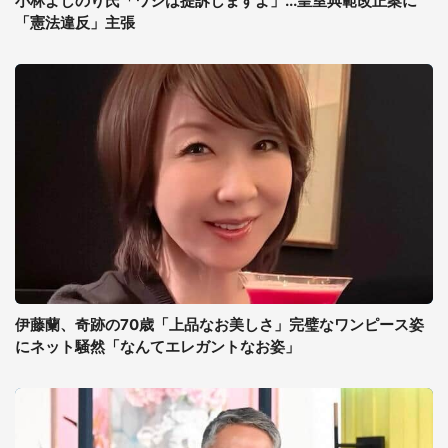
小林よしのり氏「ワシは提訴しますよ」...皇室典範改正案に
「憲法違反」主張
伊藤蘭、奇跡の70歳「上品なお美しさ」完璧なワンピース姿
にネット騒然「なんてエレガントなお姿」