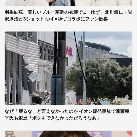
羽生結弦、美しいブルー基調の衣装で...「ゆず」北川悠仁・岩
沢厚治と3ショット ゆず×ゆづコラボにファン歓喜
なぜ「戻るな」と言えなかったのか イオン爆発事故で斎藤幸
平氏も逡巡「ボクもできなかっただろうなあ」