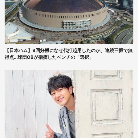
【日本ハム】9回好機になぜ代打起用したのか、連続三振で無
得点...球団OBが指摘したベンチの「選択」