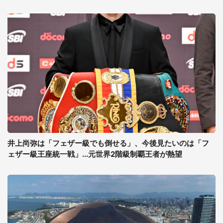
井上尚弥は「フェザー級でも倒せる」、今後見たいのは「フ
ェザー級王座統一戦」...元世界2階級制覇王者が熱望