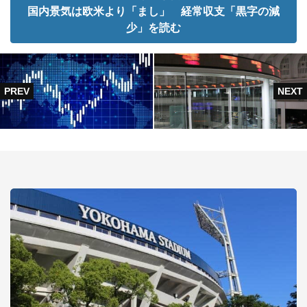
国内景気は欧米より「まし」 経常収支「黒字の減
少」を読む