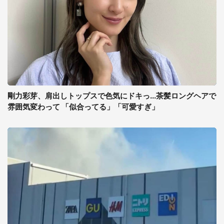
剛力彩芽、肩出しトップスで色気にドキっ...茶髪ロングヘアで
雰囲気変わって 「似合ってる」「可愛すぎ」