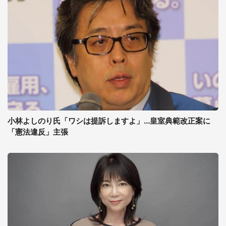
小林よしのり氏「ワシは提訴しますよ」...皇室典範改正案に
「憲法違反」主張