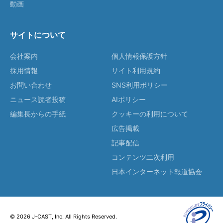
動画
サイトについて
会社案内
個人情報保護方針
採用情報
サイト利用規約
お問い合わせ
SNS利用ポリシー
ニュース読者投稿
AIポリシー
編集長からの手紙
クッキーの利用について
広告掲載
記事配信
コンテンツ二次利用
日本インターネット報道協会
© 2026 J-CAST, Inc. All Rights Reserved.