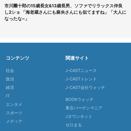
市川團十郎の15歳長女&13歳長男、ソファでリラックス仲良
し2ショ 「海老蔵さんにも麻央さんにも似てますね」「大人に
なったな~」
コンテンツ
関連サイト
社会
J-CASTニュース
政治
J-CASTトレンド
経済
J-CAST会社ウォッチ
IT
BOOKウォッチ
エンタメ
東京バーゲンマニア
スポーツ
Jタウンネット
メディア
ゼロまる