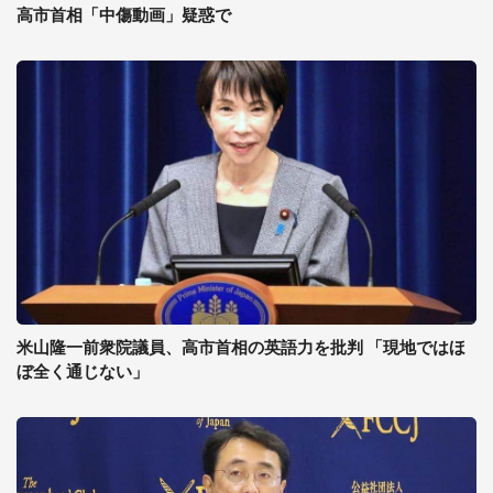
高市首相「中傷動画」疑惑で
米山隆一前衆院議員、高市首相の英語力を批判 「現地ではほ
ぼ全く通じない」