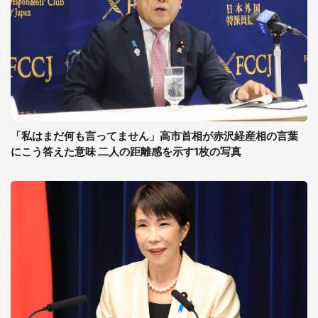
「私はまだ何も言ってません」高市首相が赤沢経産相の言葉
にこう答えた意味 二人の距離感を示す1枚の写真