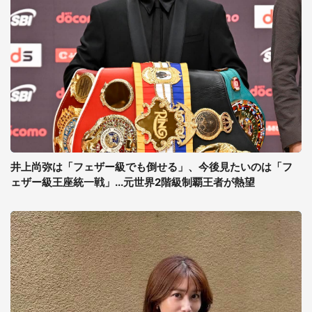
井上尚弥は「フェザー級でも倒せる」、今後見たいのは「フ
ェザー級王座統一戦」...元世界2階級制覇王者が熱望