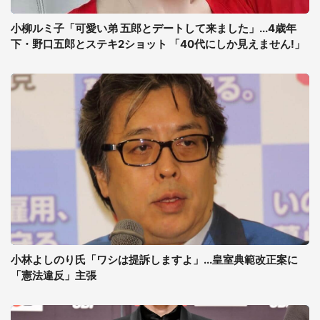
小柳ルミ子「可愛い弟 五郎とデートして来ました」...4歳年
下・野口五郎とステキ2ショット 「40代にしか見えません!」
小林よしのり氏「ワシは提訴しますよ」...皇室典範改正案に
「憲法違反」主張