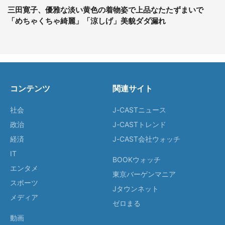
三田寛子、優雅な淡い黄色の着物姿で上品なたたずまいで
「めちゃくちゃ綺麗」「涼しげ」美貌ダダ漏れ
コンテンツ
関連サイト
社会
J-CASTニュース
政治
J-CASTトレンド
経済
J-CAST会社ウォッチ
IT
BOOKウォッチ
エンタメ
東京バーゲンマニア
スポーツ
Jタウンネット
メディア
ゼロまる
動画