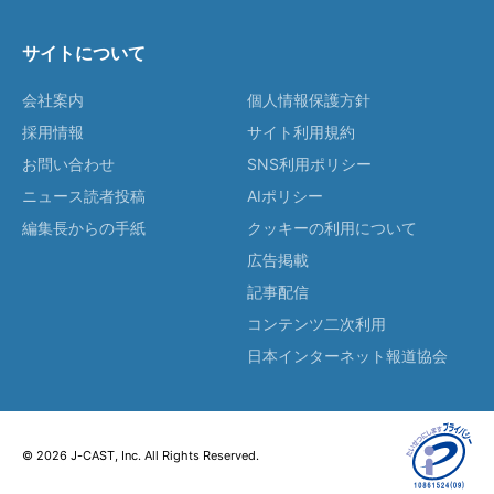
サイトについて
会社案内
個人情報保護方針
採用情報
サイト利用規約
お問い合わせ
SNS利用ポリシー
ニュース読者投稿
AIポリシー
編集長からの手紙
クッキーの利用について
広告掲載
記事配信
コンテンツ二次利用
日本インターネット報道協会
© 2026 J-CAST, Inc. All Rights Reserved.