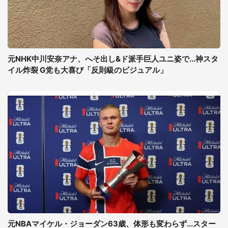
元NHK中川安奈アナ、へそ出し&ド派手巨人ユニ姿で...神スタ
イル炸裂 G党も大喜び「反則級のビジュアル」
元NBAマイケル・ジョーダン63歳、体形も変わらず...スター