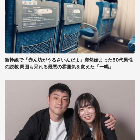
新幹線で「赤ん坊がうるさいんだよ」突然始まった50代男性
の説教 周囲も呆れる最悪の雰囲気を変えた「一喝」