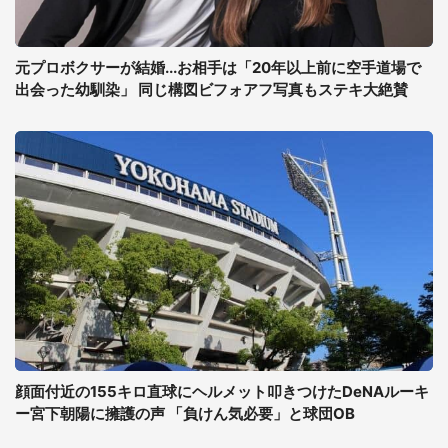
元プロボクサーが結婚...お相手は「20年以上前に空手道場で
出会った幼馴染」 同じ構図ビフォアフ写真もステキ大絶賛
顔面付近の155キロ直球にヘルメット叩きつけたDeNAルーキ
ー宮下朝陽に擁護の声 「負けん気必要」と球団OB