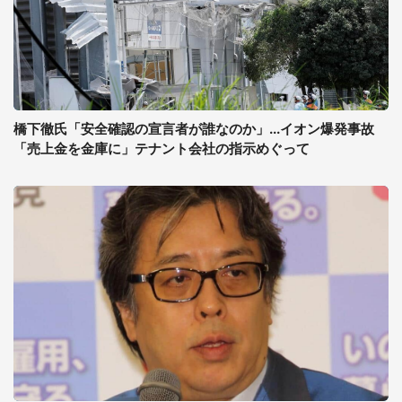
橋下徹氏「安全確認の宣言者が誰なのか」...イオン爆発事故
「売上金を金庫に」テナント会社の指示めぐって