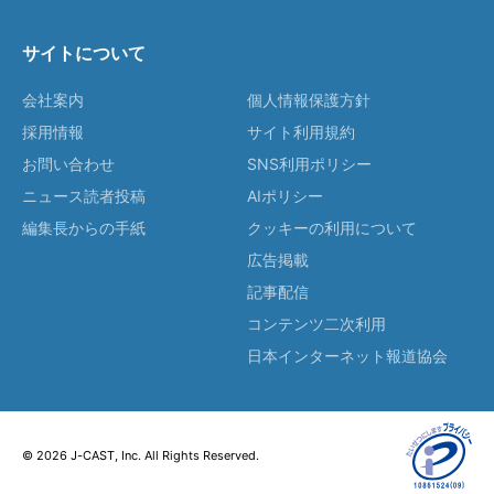
サイトについて
会社案内
個人情報保護方針
採用情報
サイト利用規約
お問い合わせ
SNS利用ポリシー
ニュース読者投稿
AIポリシー
編集長からの手紙
クッキーの利用について
広告掲載
記事配信
コンテンツ二次利用
日本インターネット報道協会
© 2026 J-CAST, Inc. All Rights Reserved.