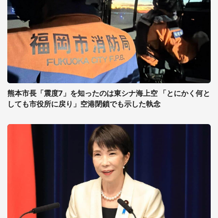
熊本市長「震度7」を知ったのは東シナ海上空 「とにかく何と
しても市役所に戻り」空港閉鎖でも示した執念