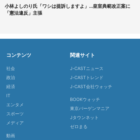
小林よしのり氏「ワシは提訴しますよ」...皇室典範改正案に
「憲法違反」主張
コンテンツ
関連サイト
社会
J-CASTニュース
政治
J-CASTトレンド
経済
J-CAST会社ウォッチ
IT
BOOKウォッチ
エンタメ
東京バーゲンマニア
スポーツ
Jタウンネット
メディア
ゼロまる
動画