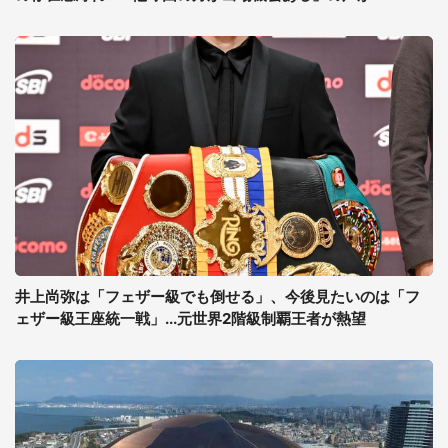
井上尚弥は「フェザー級でも倒せる」、今後見たいのは「フ
ェザー級王座統一戦」...元世界2階級制覇王者が熱望