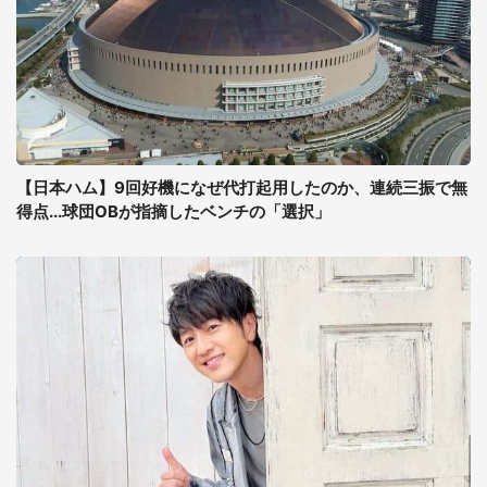
【日本ハム】9回好機になぜ代打起用したのか、連続三振で無
得点...球団OBが指摘したベンチの「選択」