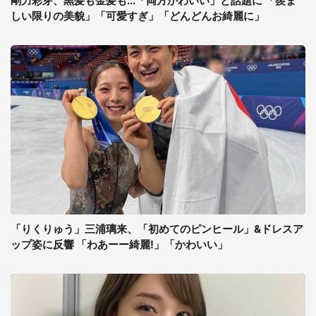
剛力彩芽、黒髪も金髪も...「両方かわいい」と話題に 「羨ま
しい限りの美貌」「可愛すぎ」「どんどんお綺麗に」
「りくりゅう」三浦璃来、「初めてのピンヒール」&ドレスア
ップ姿に反響 「わあーー綺麗!」「かわいい」