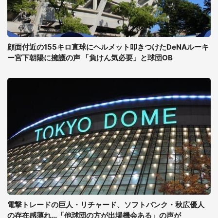
顔面付近の155キロ直球にヘルメット叩きつけたDeNAルーキ
ー宮下朝陽に擁護の声 「負けん気必要」と球団OB
電撃トレードの巨人・リチャード、ソフトバンク・秋広優人
の存在感薄れ...「他球団の方が出場機会ある」の声が