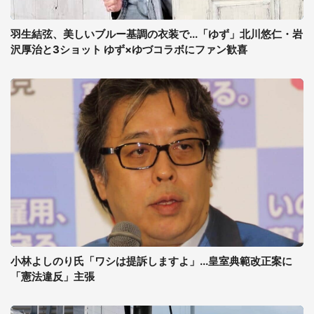
羽生結弦、美しいブルー基調の衣装で...「ゆず」北川悠仁・岩
沢厚治と3ショット ゆず×ゆづコラボにファン歓喜
小林よしのり氏「ワシは提訴しますよ」...皇室典範改正案に
「憲法違反」主張