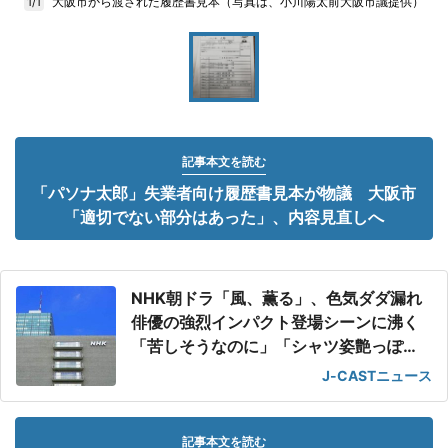
大阪市から渡された履歴書見本（写真は、小川陽太前大阪市議提供）
1/1
記事本文を読む
「パソナ太郎」失業者向け履歴書見本が物議 大阪市
「適切でない部分はあった」、内容見直しへ
NHK朝ドラ「風、薫る」、色気ダダ漏れ
俳優の強烈インパクト登場シーンに沸く
「苦しそうなのに」「シャツ姿艶っぽ
い」
J-CASTニュース
記事本文を読む