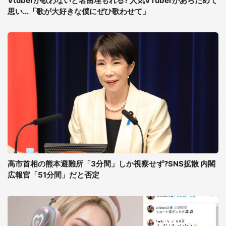
Vtuberが歌わないと名曲埋もれる? 人気VTuberがあらためて
思い...「歌が大好きな僕にぜひ歌わせて」
高市首相の熊本避難所「3分間」しか視察せず?SNS拡散 内閣
広報官「51分間」だと否定