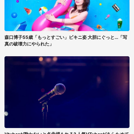
森口博子55歳「もっとすごい」ビキニ姿 大胆にぐっと...「写
真の破壊力にやられた」