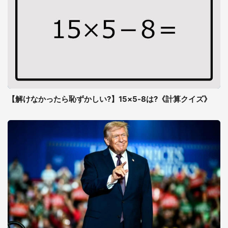
【解けなかったら恥ずかしい?】15×5-8は?《計算クイズ》