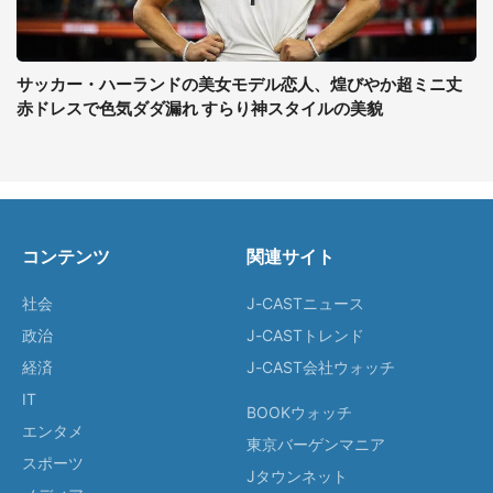
サッカー・ハーランドの美女モデル恋人、煌びやか超ミニ丈
赤ドレスで色気ダダ漏れ すらり神スタイルの美貌
コンテンツ
関連サイト
社会
J-CASTニュース
政治
J-CASTトレンド
経済
J-CAST会社ウォッチ
IT
BOOKウォッチ
エンタメ
東京バーゲンマニア
スポーツ
Jタウンネット