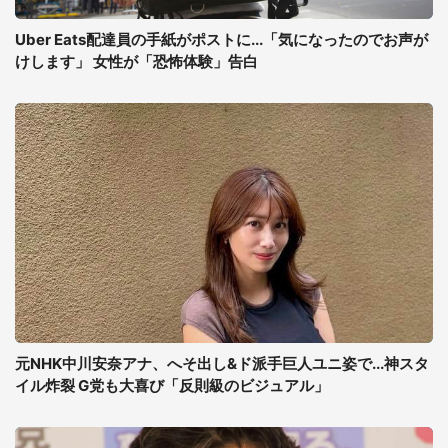
Uber Eats配達員の手紙がポストに...「気になったのでお声が
けします」 女性が「恐怖体験」告白
元NHK中川安奈アナ、へそ出し&ド派手巨人ユニ姿で...神スタ
イル炸裂 G党も大喜び「反則級のビジュアル」