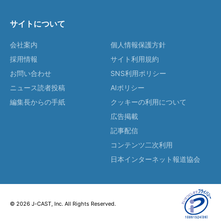
サイトについて
会社案内
個人情報保護方針
採用情報
サイト利用規約
お問い合わせ
SNS利用ポリシー
ニュース読者投稿
AIポリシー
編集長からの手紙
クッキーの利用について
広告掲載
記事配信
コンテンツ二次利用
日本インターネット報道協会
© 2026 J-CAST, Inc. All Rights Reserved.