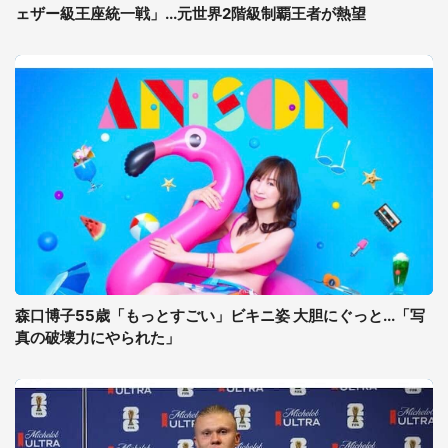
ェザー級王座統一戦」...元世界2階級制覇王者が熱望
森口博子55歳「もっとすごい」ビキニ姿 大胆にぐっと...「写
真の破壊力にやられた」