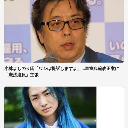
小林よしのり氏「ワシは提訴しますよ」...皇室典範改正案に
「憲法違反」主張