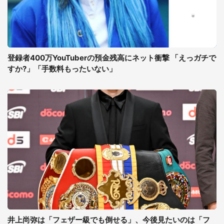
登録者400万YouTuberの預金残高にネット衝撃 「えっガチで
すか?」「手数料もったいない」
井上尚弥は「フェザー級でも倒せる」、今後見たいのは「フ