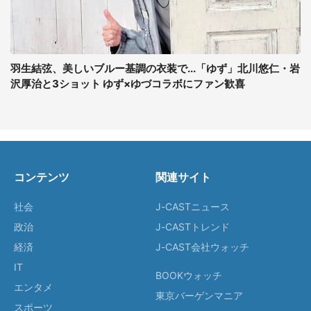
羽生結弦、美しいブルー基調の衣装で...「ゆず」北川悠仁・岩
沢厚治と3ショット ゆず×ゆづコラボにファン歓喜
コンテンツ
関連サイト
社会
J-CASTニュース
政治
J-CASTトレンド
経済
J-CAST会社ウォッチ
IT
BOOKウォッチ
エンタメ
東京バーゲンマニア
スポーツ