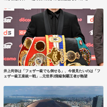
井上尚弥は「フェザー級でも倒せる」、今後見たいのは「フ
ェザー級王座統一戦」...元世界2階級制覇王者が熱望