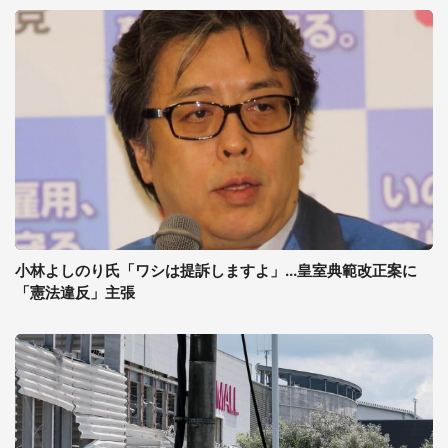
小林よしのり氏「ワシは提訴しますよ」...皇室典範改正案に
「憲法違反」主張