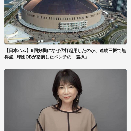
【日本ハム】9回好機になぜ代打起用したのか、連続三振で無
得点...球団OBが指摘したベンチの「選択」