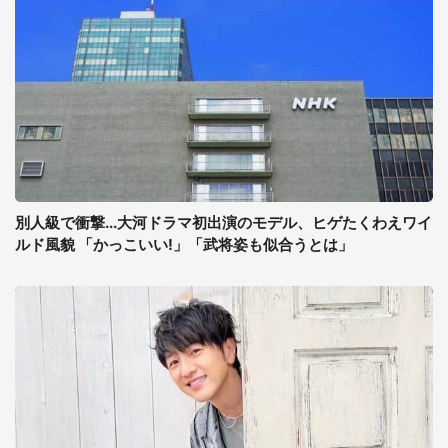
別人級で衝撃...大河ドラマ初出演のモデル、ヒゲたくわえワイ
ルド風貌 「かっこいい!」「武将姿も似合うとは」