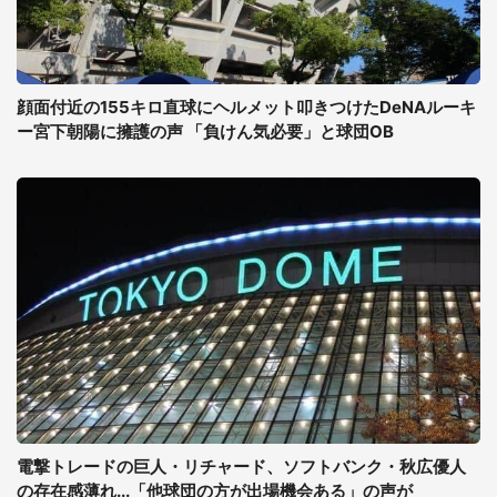
顔面付近の155キロ直球にヘルメット叩きつけたDeNAルーキ
ー宮下朝陽に擁護の声 「負けん気必要」と球団OB
電撃トレードの巨人・リチャード、ソフトバンク・秋広優人
の存在感薄れ...「他球団の方が出場機会ある」の声が