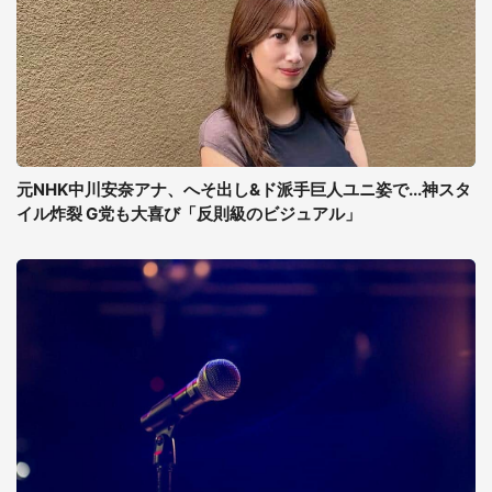
元NHK中川安奈アナ、へそ出し&ド派手巨人ユニ姿で...神スタ
イル炸裂 G党も大喜び「反則級のビジュアル」