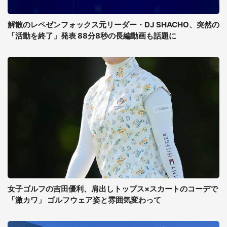
解散のレペゼンフォックス元リーダー・DJ SHACHO、突然の
「活動を終了」発表 88分8秒の長編動画も話題に
女子ゴルフの吉田優利、肩出しトップス×スカートのコーデで
「激カワ」 ゴルフウェア姿と雰囲気変わって