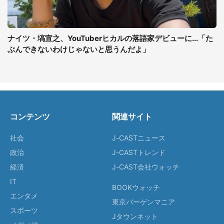
ナイツ・塙宣之、YouTuberヒカルの落語家デビューに...「た
ぶんできないわけじゃないと思うんだよ」
コンテンツ
関連サイト
社会
J-CASTニュース
政治
J-CASTトレンド
経済
J-CAST会社ウォッチ
IT
BOOKウォッチ
エンタメ
東京バーゲンマニア
スポーツ
Jタウンネット