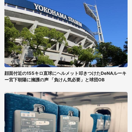
顔面付近の155キロ直球にヘルメット叩きつけたDeNAルーキ
ー宮下朝陽に擁護の声 「負けん気必要」と球団OB