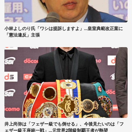
小林よしのり氏「ワシは提訴しますよ」...皇室典範改正案に
「憲法違反」主張
井上尚弥は「フェザー級でも倒せる」、今後見たいのは「フ
ェザー級王座統一戦」...元世界2階級制覇王者が熱望