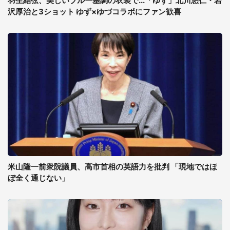
羽生結弦、美しいブルー基調の衣装で...「ゆず」北川悠仁・岩
沢厚治と3ショット ゆず×ゆづコラボにファン歓喜
米山隆一前衆院議員、高市首相の英語力を批判 「現地ではほ
ぼ全く通じない」