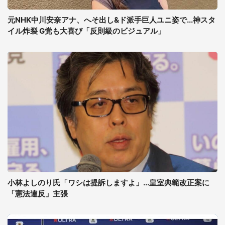
元NHK中川安奈アナ、へそ出し&ド派手巨人ユニ姿で...神スタ
イル炸裂 G党も大喜び「反則級のビジュアル」
小林よしのり氏「ワシは提訴しますよ」...皇室典範改正案に
「憲法違反」主張