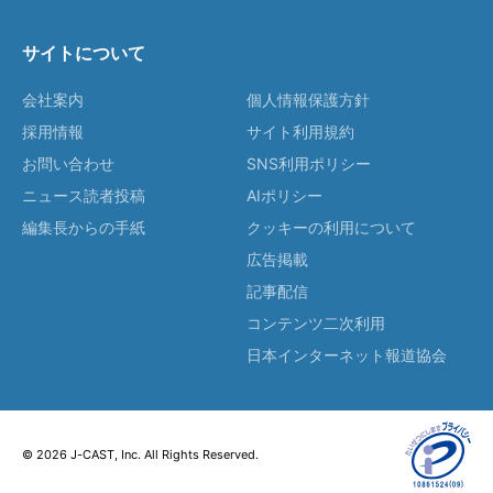
サイトについて
会社案内
個人情報保護方針
採用情報
サイト利用規約
お問い合わせ
SNS利用ポリシー
ニュース読者投稿
AIポリシー
編集長からの手紙
クッキーの利用について
広告掲載
記事配信
コンテンツ二次利用
日本インターネット報道協会
© 2026 J-CAST, Inc. All Rights Reserved.