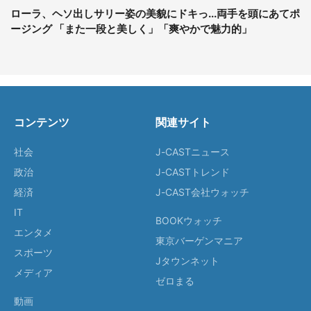
ローラ、ヘソ出しサリー姿の美貌にドキっ...両手を頭にあてポ
ージング 「また一段と美しく」「爽やかで魅力的」
コンテンツ
関連サイト
社会
J-CASTニュース
政治
J-CASTトレンド
経済
J-CAST会社ウォッチ
IT
BOOKウォッチ
エンタメ
東京バーゲンマニア
スポーツ
Jタウンネット
メディア
ゼロまる
動画