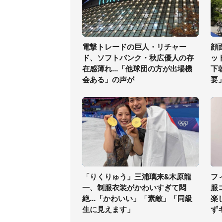
電撃トレードの巨人・リチャー
顔
ド、ソフトバンク・秋広優人の存
ッ
在感薄れ...「他球団の方が出場機
下
会ある」の声が
要
「りくりゅう」三浦璃来&木原龍
フ
一、制服衣装がかわいすぎて悶
服
絶...「かわいい」「素敵」「同級
楽
生に見えます」
ず