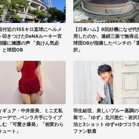
面付近の155キロ直球にヘルメ
【日本ハム】9回好機になぜ代
ト叩きつけたDeNAルーキー宮
用したのか、連続三振で無得点..
朝陽に擁護の声 「負けん気必
球団OBが指摘したベンチの「
」と球団OB
択」
ィギュア・中井亜美、ミニ丈私
羽生結弦、美しいブルー基調の
コーデで...ペンラ片手にライブ
装で...「ゆず」北川悠仁・岩沢
しむ 「可愛さ爆発」「相変わら
治と3ショット ゆず×ゆづコラ
キュート」
ファン歓喜