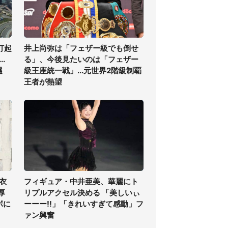
打起
井上尚弥は「フェザー級でも倒せ
.
る」、今後見たいのは「フェザー
選
級王座統一戦」...元世界2階級制覇
王者が熱望
衣
フィギュア・中井亜美、華麗にト
厚
リプルアクセル決める 「美しいぃ
ボに
ーーー!!」「きれいすぎて感動」フ
ァン興奮