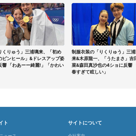
りくりゅう」三浦璃来、「初め
制服衣装の「りくりゅう」三浦
のピンヒール」&ドレスアップ姿
来&木原龍一、「うたまさ」吉
反響 「わあーー綺麗!」「かわい
菜&森田真沙也の4ショに反響 
」
春すぎて眩しい」
イト
サイトについて
Tニュース
会社案内