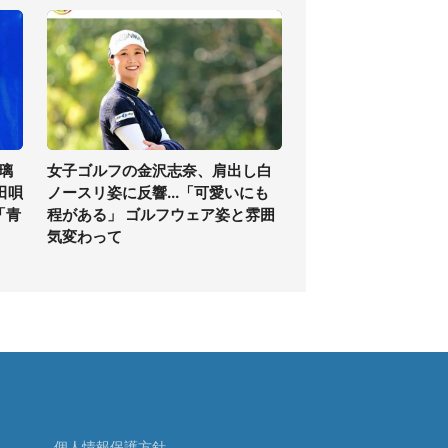
璃
女子ゴルフの金沢志奈、肩出し白
田唄
ノースリ姿に反響...「可愛いにも
「青
程がある」 ゴルフウェア姿と雰囲
気変わって
個人情報保護方針