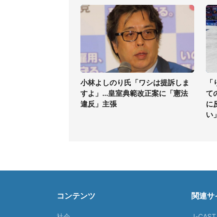
小林よしのり氏「ワシは提訴しま
「
すよ」...皇室典範改正案に「憲法
て
違反」主張
に
い
コンテンツ
関連サ
社会
J-CAS