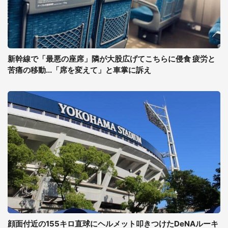
新幹線で「最悪の座席」隣が大股広げてこちらに侵食 疲労と
苦痛の移動...「席を変えて」と車掌に訴え
顔面付近の155キロ直球にヘルメット叩きつけたDeNAルーキ