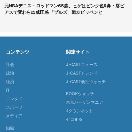
元NBAデニス・ロッドマン65歳、ヒゲはピンク色&鼻・唇ピ
アスで変わらぬ威圧感 「ブルズ」戦友ピッペンと
コンテンツ
関連サイト
社会
J-CASTニュース
政治
J-CASTトレンド
経済
J-CAST会社ウォッチ
IT
BOOKウォッチ
エンタメ
東京バーゲンマニア
スポーツ
Jタウンネット
メディア
ゼロまる
動画