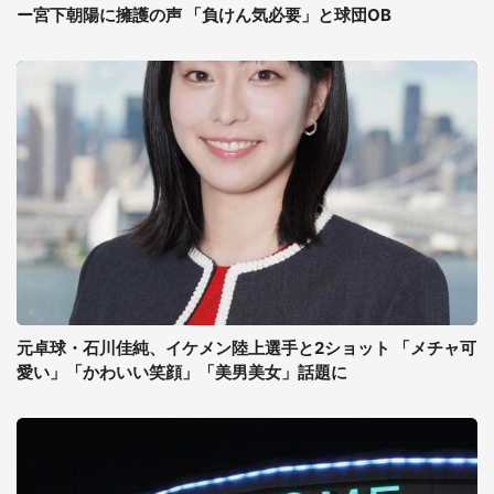
ー宮下朝陽に擁護の声 「負けん気必要」と球団OB
元卓球・石川佳純、イケメン陸上選手と2ショット 「メチャ可
愛い」「かわいい笑顔」「美男美女」話題に