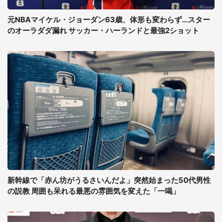
元NBAマイケル・ジョーダン63歳、体形も変わらず...スター
のオーラダダ漏れ サッカー・ハーランドと最強2ショット
新幹線で「赤ん坊がうるさいんだよ」突然始まった50代男性
の説教 周囲も呆れる最悪の雰囲気を変えた「一喝」