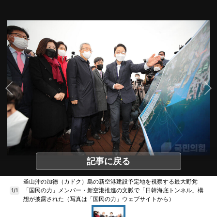
記事に戻る
釜山沖の加徳（カドク）島の新空港建設予定地を視察する最大野党
「国民の力」メンバー・新空港推進の文脈で「日韓海底トンネル」構
1/1
想が披露された（写真は「国民の力」ウェブサイトから）