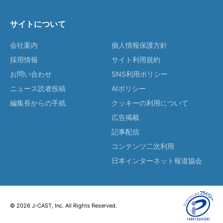
サイトについて
会社案内
個人情報保護方針
採用情報
サイト利用規約
お問い合わせ
SNS利用ポリシー
ニュース読者投稿
AIポリシー
編集長からの手紙
クッキーの利用について
広告掲載
記事配信
コンテンツ二次利用
日本インターネット報道協会
© 2026 J-CAST, Inc. All Rights Reserved.