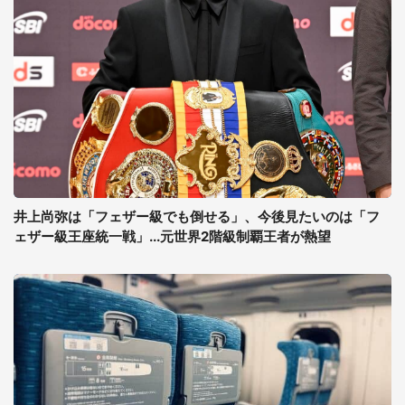
井上尚弥は「フェザー級でも倒せる」、今後見たいのは「フ
ェザー級王座統一戦」...元世界2階級制覇王者が熱望