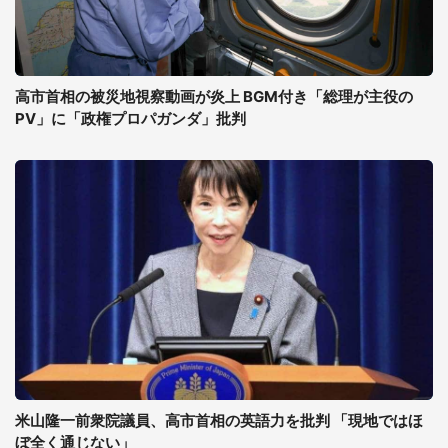
高市首相の被災地視察動画が炎上 BGM付き「総理が主役の
PV」に「政権プロパガンダ」批判
米山隆一前衆院議員、高市首相の英語力を批判 「現地ではほ
ぼ全く通じない」