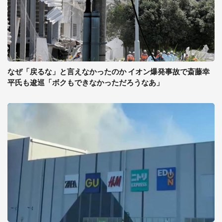
なぜ「戻るな」と言えなかったのか イオン爆発事故で斎藤幸
平氏も逡巡「ボクもできなかっただろうなあ」