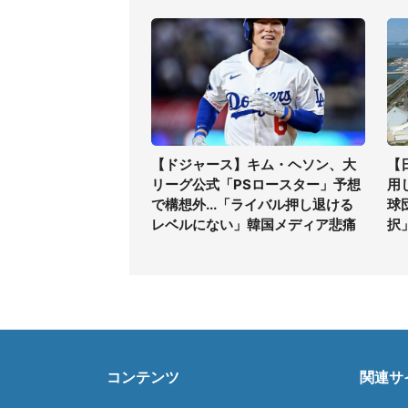
【ドジャース】キム・ヘソン、大
【
リーグ公式「PSロースター」予想
用
で構想外...「ライバル押し退ける
球
レベルにない」韓国メディア悲痛
択
コンテンツ
関連サ