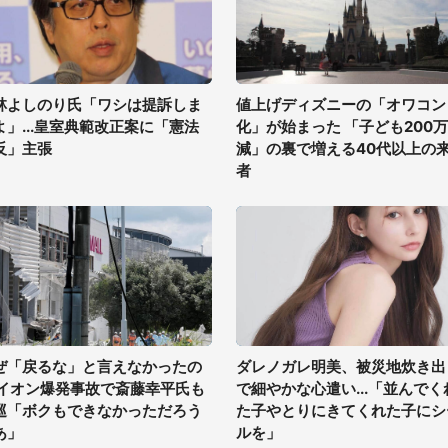
林よしのり氏「ワシは提訴しま
値上げディズニーの「オワコン
よ」...皇室典範改正案に「憲法
化」が始まった 「子ども200
反」主張
減」の裏で増える40代以上の
者
ぜ「戻るな」と言えなかったの
ダレノガレ明美、被災地炊き出
 イオン爆発事故で斎藤幸平氏も
で細やかな心遣い...「並んでく
巡「ボクもできなかっただろう
た子やとりにきてくれた子にシ
あ」
ルを」