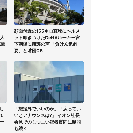
顔面付近の155キロ直球にヘルメ
万人
ット叩きつけたDeNAルーキー宮
来園
下朝陽に擁護の声 「負けん気必
要」と球団OB
し
「想定外でいいのか」「戻ってい
れ
いとアナウンスは?」 イオン社長
ー
会見でのしつこい記者質問に疑問
も続々