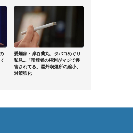
の
愛煙家・岸谷蘭丸、タバコめぐり
全く
私見...「喫煙者の権利がマジで侵
害されてる」屋外喫煙所の縮小、
対策強化