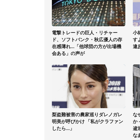
電撃トレードの巨人・リチャー
小
ド、ソフトバンク・秋広優人の存
す
在感薄れ...「他球団の方が出場機
違
会ある」の声が
梨盗難被害の農家巡りダレノガレ
な
明美が呼びかけ 「私がクラファン
か
したら...」
逡
な