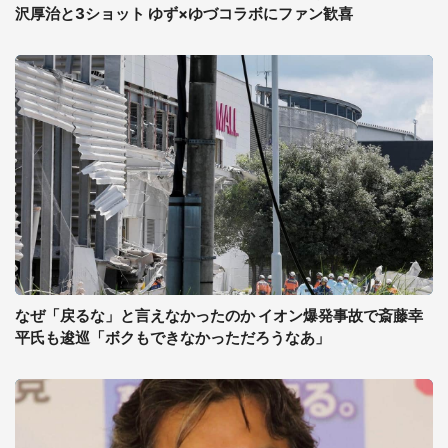
沢厚治と3ショット ゆず×ゆづコラボにファン歓喜
なぜ「戻るな」と言えなかったのか イオン爆発事故で斎藤幸
平氏も逡巡「ボクもできなかっただろうなあ」