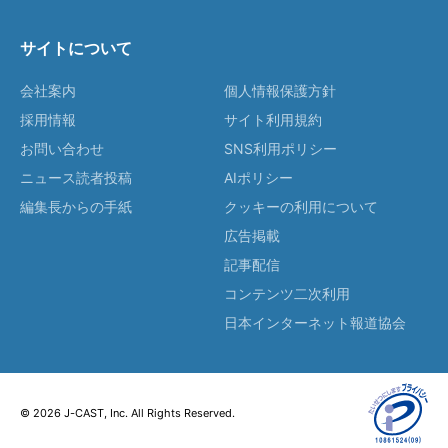
サイトについて
会社案内
個人情報保護方針
採用情報
サイト利用規約
お問い合わせ
SNS利用ポリシー
ニュース読者投稿
AIポリシー
編集長からの手紙
クッキーの利用について
広告掲載
記事配信
コンテンツ二次利用
日本インターネット報道協会
© 2026 J-CAST, Inc. All Rights Reserved.