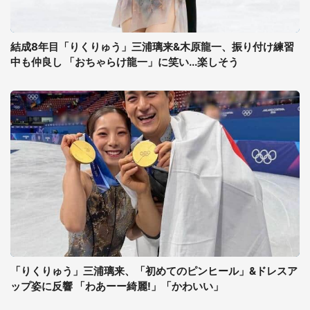
結成8年目「りくりゅう」三浦璃来&木原龍一、振り付け練習
中も仲良し 「おちゃらけ龍一」に笑い...楽しそう
「りくりゅう」三浦璃来、「初めてのピンヒール」&ドレスア
ップ姿に反響 「わあーー綺麗!」「かわいい」