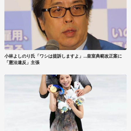
小林よしのり氏「ワシは提訴しますよ」...皇室典範改正案に
「憲法違反」主張