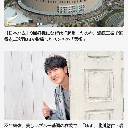
【日本ハム】9回好機になぜ代打起用したのか、連続三振で無
得点...球団OBが指摘したベンチの「選択」
羽生結弦、美しいブルー基調の衣装で...「ゆず」北川悠仁・岩