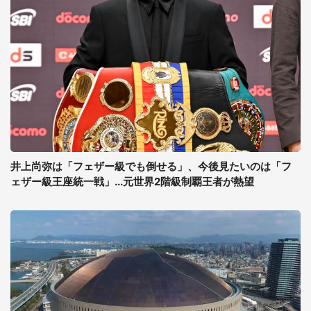
井上尚弥は「フェザー級でも倒せる」、今後見たいのは「フ
ェザー級王座統一戦」...元世界2階級制覇王者が熱望