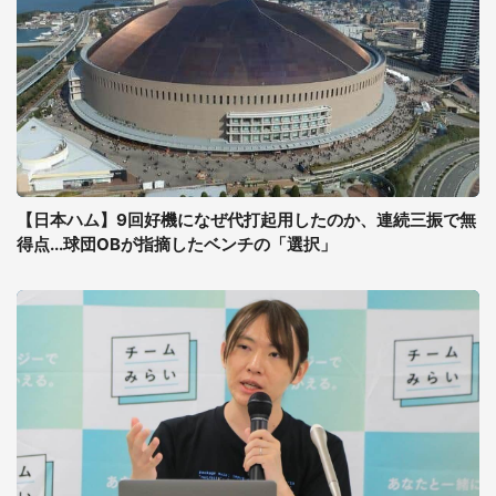
【日本ハム】9回好機になぜ代打起用したのか、連続三振で無
得点...球団OBが指摘したベンチの「選択」