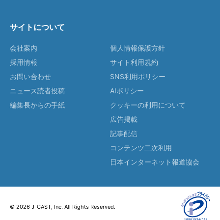
サイトについて
会社案内
個人情報保護方針
採用情報
サイト利用規約
お問い合わせ
SNS利用ポリシー
ニュース読者投稿
AIポリシー
編集長からの手紙
クッキーの利用について
広告掲載
記事配信
コンテンツ二次利用
日本インターネット報道協会
© 2026 J-CAST, Inc. All Rights Reserved.