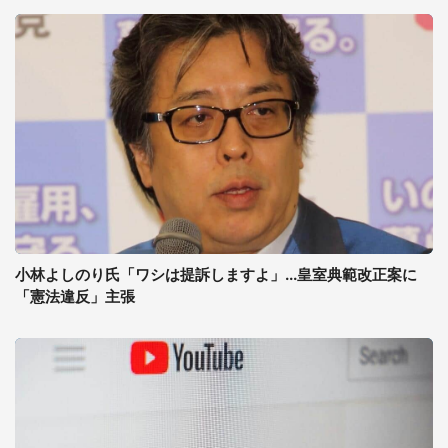
小林よしのり氏「ワシは提訴しますよ」...皇室典範改正案に
「憲法違反」主張