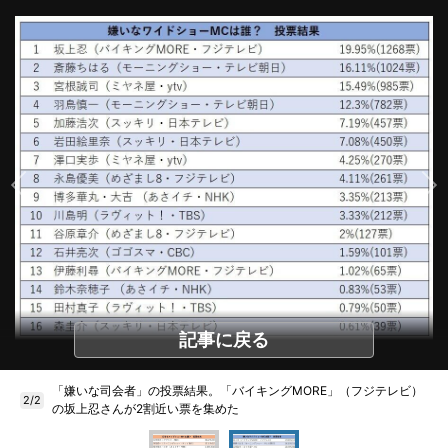
記事に戻る
「嫌いな司会者」の投票結果。「バイキングMORE」（フジテレビ）
2/2
の坂上忍さんが2割近い票を集めた