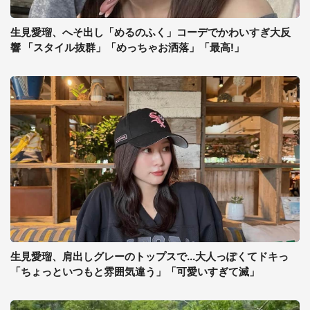
生見愛瑠、へそ出し「めるのふく」コーデでかわいすぎ大反
響 「スタイル抜群」「めっちゃお洒落」「最高!」
生見愛瑠、肩出しグレーのトップスで...大人っぽくてドキっ
「ちょっといつもと雰囲気違う」「可愛いすぎて滅」