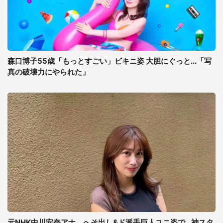
森口博子55歳「もっとすごい」ビキニ姿 大胆にぐっと...「写
真の破壊力にやられた」
元NHK中川安奈アナ、へそ出し&ド派手巨人ユニ姿で...神スタ