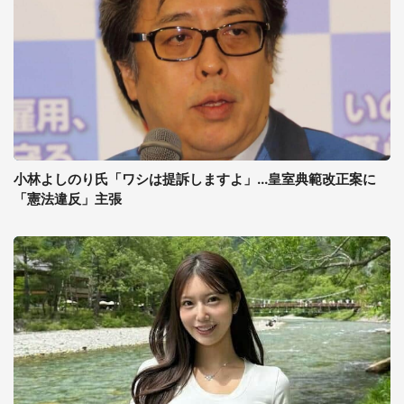
小林よしのり氏「ワシは提訴しますよ」...皇室典範改正案に
「憲法違反」主張