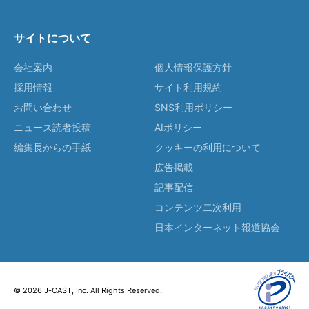
サイトについて
会社案内
個人情報保護方針
採用情報
サイト利用規約
お問い合わせ
SNS利用ポリシー
ニュース読者投稿
AIポリシー
編集長からの手紙
クッキーの利用について
広告掲載
記事配信
コンテンツ二次利用
日本インターネット報道協会
© 2026 J-CAST, Inc. All Rights Reserved.