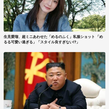
生見愛瑠、超ミニあわせた「めるのふく」私服ショット 「め
るる可愛い過ぎる」「スタイル良すぎない!?」