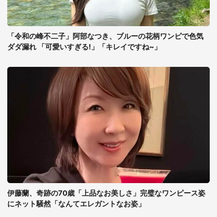
「令和の峰不二子」阿部なつき、ブルーの花柄ワンピで色気
ダダ漏れ 「可愛いすぎる!」「キレイですね~」
伊藤蘭、奇跡の70歳「上品なお美しさ」完璧なワンピース姿
にネット騒然「なんてエレガントなお姿」