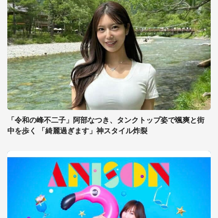
「令和の峰不二子」阿部なつき、タンクトップ姿で颯爽と街
中を歩く 「綺麗過ぎます」神スタイル炸裂